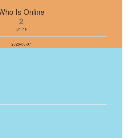
Who Is Online
2
Online
2026-08-07