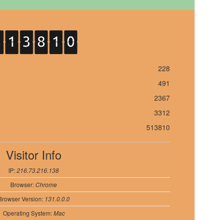
228
491
2367
3312
513810
Visitor Info
IP:
216.73.216.138
Browser:
Chrome
Browser Version:
131.0.0.0
Operating System:
Mac