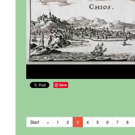
Save
Start
«
1
2
3
4
5
6
7
8