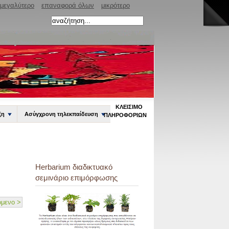
μεγαλύτερο
επαναφορά όλων
μικρότερο
ΚΛΕΊΣΙΜΟ
ξη
Ασύγχρονη τηλεκπαίδευση
ΠΛΗΡΟΦΟΡΙΏΝ
Herbarium διαδικτυακό
σεμινάριο επιμόρφωσης
μενο >