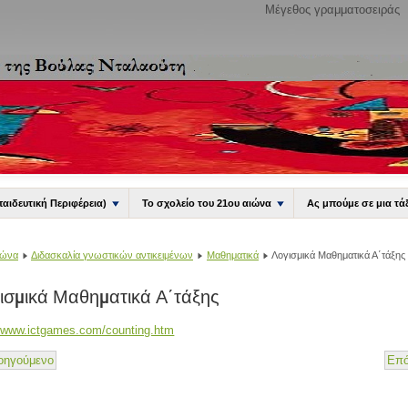
Μέγεθος γραμματοσειράς
παιδευτική Περιφέρεια)
Το σχολείο του 21ου αιώνα
Ας μπούμε σε μια τά
ιώνα
Διδασκαλία γνωστικών αντικειμένων
Μαθηματικά
Λογισμικά Μαθηματικά Α΄τάξης
ισμικά Μαθηματικά Α΄τάξης
//www.ictgames.com/counting.htm
οηγούμενο
Επό