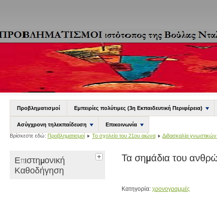
Προβληματισμοί
Εμπειρίες πολύτιμες (3η Εκπαιδευτική Περιφέρεια)
Ασύγχρονη τηλεκπαίδευση
Επικοινωνία
Βρίσκεστε εδώ:
Προβληματισμοί
Το σχολείο του 21ου αιώνα
Διδασκαλία γνωστικών
Τα σημάδια του ανθρώ
Επιστημονική
Καθοδήγηση
Κατηγορία:
χρονογραμμές