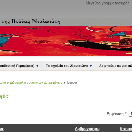
Μέγεθος γραμματοσειράς
παιδευτική Περιφέρεια)
Το σχολείο του 21ου αιώνα
Ας μπούμε σε μια τά
ιώνα
Διδασκαλία γνωστικών αντικειμένων
Ιστορία
ορία
Εμφάνιση #
λος
Αρθρογράφος
Επισκ