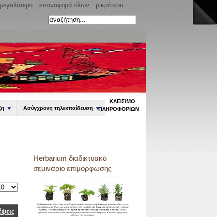
μεγαλύτερο
επαναφορά όλων
μικρότερο
ΚΛΕΊΣΙΜΟ
ξη
Ασύγχρονη τηλεκπαίδευση
ΠΛΗΡΟΦΟΡΙΏΝ
Herbarium διαδικτυακό
σεμινάριο επιμόρφωσης
Τα σημάδια του ανθρώπου
στον τόπο και το…
Read more
έψεις
Λογισμικό χρονογραμμών