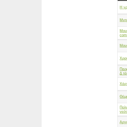
Η χρ
Μνη
Μουσ
com
Μουσ
Χρο
Παρο
Δ τά
Χάρτ
Θέμα
Πολι
νεότ
Αρχα