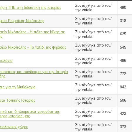
Συντάχθηκε από τον/
ήση ΤΠΕ στη διδακτική της ιστορίας
490
την vntala
Συντάχθηκε από τον/
μεία Ρωμαϊκής Νικόπολης
318
την vntala
είο Νικόπολης - Η πόλη της Νίκης σε
Συντάχθηκε από τον/
625
ic
την vntala
Συντάχθηκε από τον/
είο Νικόπολης - Το ταξίδι της ψηφίδας
545
την vntala
Συντάχθηκε από τον/
νολόγιο
486
την vntala
υσιάσεις και σύνδεσμοι για την Ιστορία
Συντάχθηκε από τον/
772
ξης
την vntala
Συντάχθηκε από τον/
ες για τη Μυθολογία
942
την vntala
Συντάχθηκε από τον/
τα Τοπικής Ιστορίας
506
την vntala
τικά και διπλωματικά γεγονότα της
Συντάχθηκε από τον/
423
ερης ιστορίας μας
την vntala
Συντάχθηκε από τον/
ιολογικοί χώροι
373
την vntala