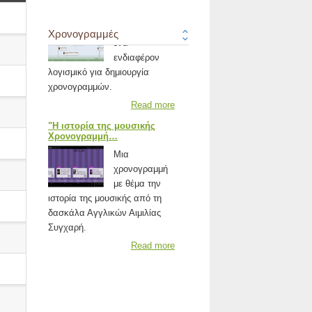
Dipity
Το Dipity είναι
Χρονογραμμές
ένα
ενδιαφέρον
λογισμικό για δημιουργία
χρονογραμμών.
Read more
"Η ιστορία της μουσικής
Χρονογραμμή…
Μια
χρονογραμμή
με θέμα την
ιστορία της μουσικής από τη
δασκάλα Αγγλικών Αιμιλίας
Συγχαρή.
Read more
"Λογισμικό παρουσίασης
σχεδίων εργα…
Λογισμικά
παρουσίασης