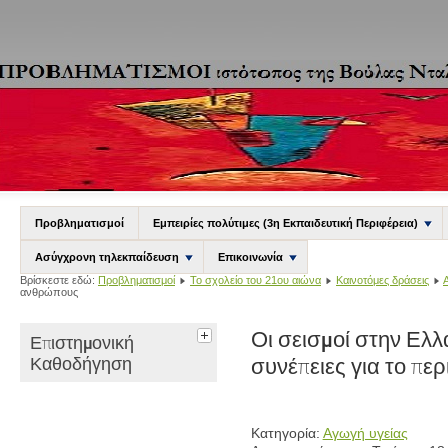
Προβληματισμοί
Εμπειρίες πολύτιμες (3η Εκπαιδευτική Περιφέρεια)
Ασύγχρονη τηλεκπαίδευση
Επικοινωνία
Βρίσκεστε εδώ:
Προβληματισμοί
Το σχολείο του 21ου αιώνα
Καινοτόμες δράσεις
ανθρώπους
Οι σεισμοί στην Ελλ
Επιστημονική
Καθοδήγηση
συνέπειες για το π
Κατηγορία:
Αγωγή υγείας