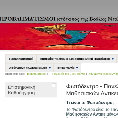
Προβληματισμοί
Εμπειρίες πολύτιμες (3η Εκπαιδευτική Περιφέρεια)
Ασύγχρονη τηλεκπαίδευση
Επικοινωνία
Βρίσκεστε εδώ:
Προβληματισμοί
Το σχολείο του 21ου αιώνα
Σύγχρονες προσεγγίσε
Φωτόδεντρο - Πανε
Επιστημονική
Καθοδήγηση
Μαθησιακών Αντικε
Τι είναι το Φωτόδεντρο;
Το Φωτόδεντρο είναι το
Παν
Μαθησιακών Αντικειμένω