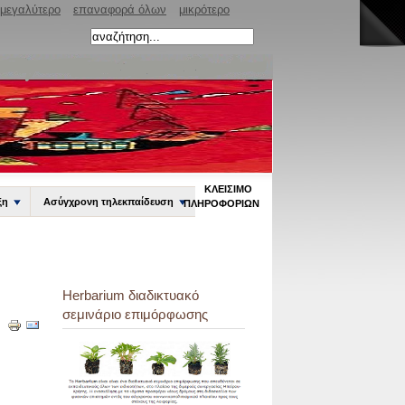
μεγαλύτερο
επαναφορά όλων
μικρότερο
ΚΛΕΊΣΙΜΟ
ξη
Ασύγχρονη τηλεκπαίδευση
ΠΛΗΡΟΦΟΡΙΏΝ
Herbarium διαδικτυακό
σεμινάριο επιμόρφωσης