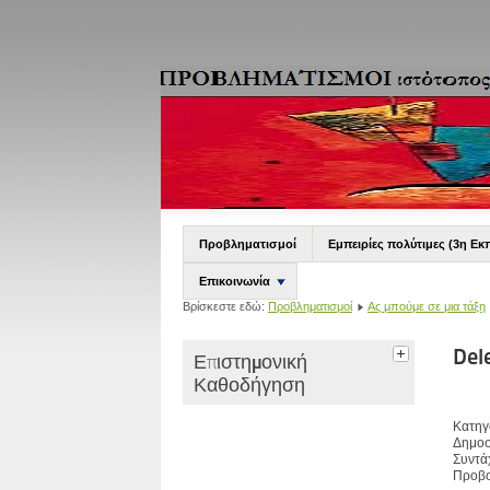
Προβληματισμοί
Εμπειρίες πολύτιμες (3η Εκ
Επικοινωνία
Βρίσκεστε εδώ:
Προβληματισμοί
Ας μπούμε σε μια τάξη
Del
Επιστημονική
Καθοδήγηση
Κατηγ
Δημοσ
Συντά
Προβο