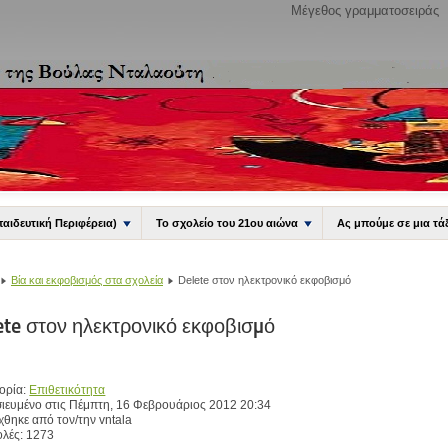
Μέγεθος γραμματοσειράς
παιδευτική Περιφέρεια)
Το σχολείο του 21ου αιώνα
Ας μπούμε σε μια τά
Βία και εκφοβισμός στα σχολεία
Delete στον ηλεκτρονικό εκφοβισμό
ete στον ηλεκτρονικό εκφοβισμό
ορία:
Επιθετικότητα
ιευμένο στις Πέμπτη, 16 Φεβρουάριος 2012 20:34
χθηκε από τον/την vntala
λές: 1273