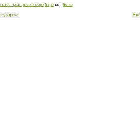
e στον ηλεκτρονικό εκφοβισμό
και
βίντεο
οηγούμενο
Επό