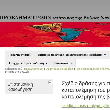
Προβληματισμοί
Εμπειρίες πολύτιμες (3η Εκπαιδευτική Περιφέρεια)
Ασύγχρονη τηλεκπαίδευση
Επικοινωνία
Βρίσκεστε εδώ:
Προβληματισμοί
Ας μπούμε σε μια τάξη
Βία και εκφοβισμός στα σχο
της βίας στα σχολεία
Σχέδιο δράσης για τ
Επιστημονική
Καθοδήγηση
καταπολέμηση του ρ
καταπολέμηση της β
sxedio_drasis-protypo_yliko