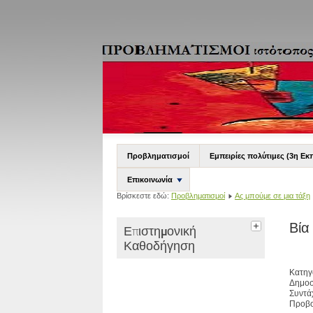
Προβληματισμοί
Εμπειρίες πολύτιμες (3η Εκ
Επικοινωνία
Βρίσκεστε εδώ:
Προβληματισμοί
Ας μπούμε σε μια τάξη
Βία
Επιστημονική
Καθοδήγηση
Κατηγ
Δημοσ
Συντά
Προβο