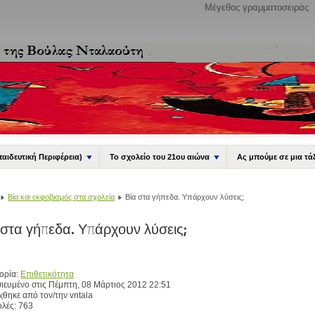
Μέγεθος γραμματοσειράς
παιδευτική Περιφέρεια)
Το σχολείο του 21ου αιώνα
Ας μπούμε σε μια τά
Βία και εκφοβισμός στα σχολεία
Βία στα γήπεδα. Υπάρχουν λύσεις;
 στα γήπεδα. Υπάρχουν λύσεις;
ορία:
Επιθετικότητα
ιευμένο στις Πέμπτη, 08 Μάρτιος 2012 22:51
χθηκε από τον/την vntala
λές: 763