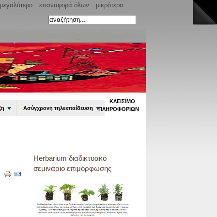
μεγαλύτερο
επαναφορά όλων
μικρότερο
ΚΛΕΊΣΙΜΟ
ξη
Ασύγχρονη τηλεκπαίδευση
ΠΛΗΡΟΦΟΡΙΏΝ
Herbarium διαδικτυακό
σεμινάριο επιμόρφωσης