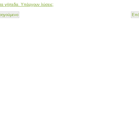
τα γήπεδα. Υπάρχουν λύσεις;
οηγούμενο
Επό