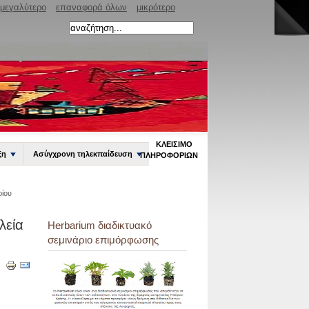
μεγαλύτερο
επαναφορά όλων
μικρότερο
ΚΛΕΊΣΙΜΟ
ξη
Ασύγχρονη τηλεκπαίδευση
ΠΛΗΡΟΦΟΡΙΏΝ
ρίου
λεία
Herbarium διαδικτυακό
σεμινάριο επιμόρφωσης