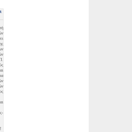
ι
πή
ών
ει
ης
ων
ών
Π.
ύς
ι
ια
ών
ών
ος
αι
ς-
2