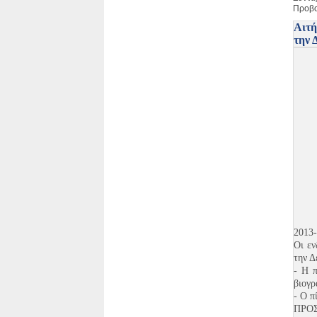
Προβο
Αιτή
την 
2013-
Οι εν
την Δ
- Η 
βιογρ
- O π
ΠΡΟΣΟ