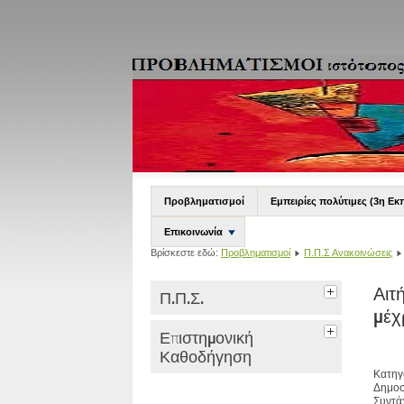
Προβληματισμοί
Εμπειρίες πολύτιμες (3η Εκ
Επικοινωνία
Βρίσκεστε εδώ:
Προβληματισμοί
Π.Π.Σ Ανακοινώσεις
Αιτ
Π.Π.Σ.
μέχ
Επιστημονική
Καθοδήγηση
Κατηγ
Δημοσ
Συντά