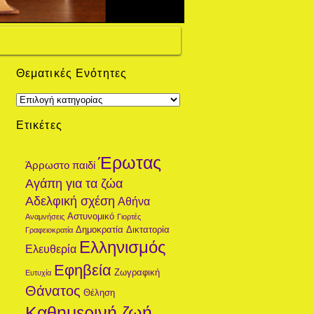
Θεματικές Ενότητες
Θεματικές
Ενότητες
Ετικέτες
Έρωτας
Άρρωστο παιδί
Αγάπη για τα ζώα
Αδελφική σχέση
Αθήνα
Αστυνομικό
Αναμνήσεις
Γιορτές
Δημοκρατία
Δικτατορία
Γραφειοκρατία
Ελληνισμός
Ελευθερία
Εφηβεία
Ζωγραφική
Ευτυχία
Θάνατος
Θέληση
Καθημερινή ζωή