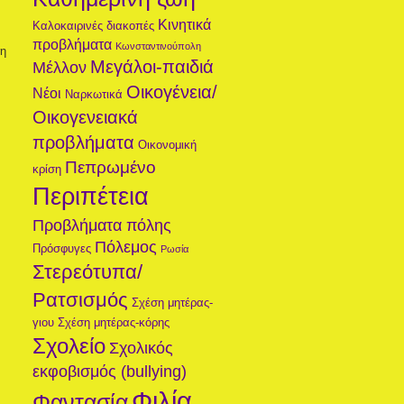
Κινητικά
Καλοκαιρινές διακοπές
προβλήματα
Κωνσταντινούπολη
η
Μεγάλοι-παιδιά
Μέλλον
Οικογένεια/
Νέοι
Ναρκωτικά
Οικογενειακά
προβλήματα
Οικονομική
Πεπρωμένο
κρίση
Περιπέτεια
Προβλήματα πόλης
Πόλεμος
Πρόσφυγες
Ρωσία
Στερεότυπα/
Ρατσισμός
Σχέση μητέρας-
γιου
Σχέση μητέρας-κόρης
Σχολείο
Σχολικός
εκφοβισμός (bullying)
Φιλία
Φαντασία