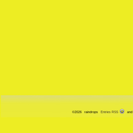
©2026 raindrops
Entries RSS
and