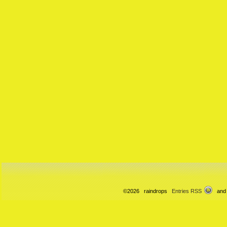
©2026 raindrops
Entries RSS
and