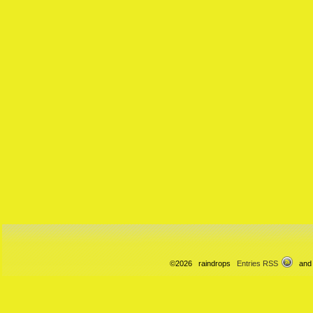
©2026 raindrops
Entries RSS
and