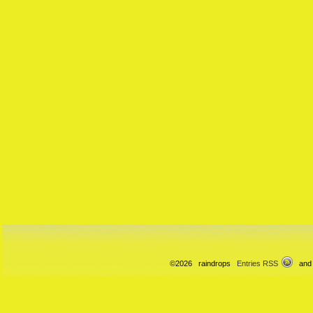
©2026 raindrops
Entries RSS
and