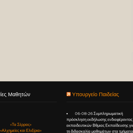
ίες Μαθητών
Υπουργείο Παιδείας
06-08-26 Συμπληρωματική
πρόσκληση εκδήλωσης ενδιαφέροντος
«Τα Σέρρας»
εκπαιδευτικών Βθμιας Εκπαίδευσης γι
«Αλχημείες και Ελιξίρια»
τη διδασκαλία μαθημάτων στα τμήματα