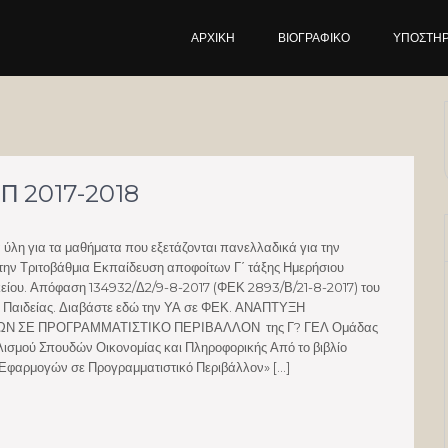
ΑΡΧΙΚΉ
ΒΙΟΓΡΑΦΙΚΌ
ΥΠΟΣΤΗΡ
ΠΠ 2017-2018
 ύλη για τα μαθήματα που εξετάζονται πανελλαδικά για την
την Τριτοβάθμια Εκπαίδευση αποφοίτων Γ΄ τάξης Ημερήσιου
κείου. Απόφαση 134932/Δ2/9-8-2017 (ΦΕΚ 2893/Β/21-8-2017) του
 Παιδείας. Διαβάστε εδώ την ΥΑ σε ΦΕΚ. ΑΝΑΠΤΥΞΗ
Ν ΣΕ ΠΡΟΓΡΑΜΜΑΤΙΣΤΙΚΟ ΠΕΡΙΒΑΛΛΟΝ της Γ? ΓΕΛ Ομάδας
ισμού Σπουδών Οικονομίας και Πληροφορικής Από το βιβλίο
Εφαρμογών σε Προγραμματιστικό Περιβάλλον» […]