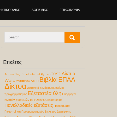
ΙΚΤΙΚΌ ΥΛΙΚΌ
ΛΟΓΙΣΜΙΚΌ
ΕΠΙΚΟΙΝΩΝΊΑ
Ετικέτες
test Δίκτυα
Access
Blog
Excel
Internet
Python
Βιβλία ΕΠΑΛ
Word
wordpress
ΑΕΠΠ
Δίκτυα
Διδακτικά Σενάρια
Δομημένος
Εξεταστέα ύλη
προγραμματισμός
Εφαρμογές
Κινητών Συσκευών
ΙΕΠ
Οδηγίες Διδασκαλίας
Πανελλαδικές εξετάσεις
Παροράματα
Πιστοποίηση
Προγραμματισμός
Στέλεχος Διαχείρισης