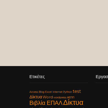
Ετικέτες
Εργασ
test
Access
Blog
Excel
Internet
Python
Δίκτυα
Word
wordpress
ΑΕΠΠ
Δίκτυα
Βιβλία ΕΠΑΛ