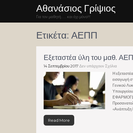
Αθανάσιος Γρίψιος
Για τον μαθητή…… και όχι μόνο!!!
Ετικέτα:
ΑΕΠΠ
Εξεταστέα ύλη του μαθ. ΑΕ
14 Σεπτεμβρίου 2017
Δεν υπάρχουν Σχόλια
Η εξεταστέα
εισαγωγή σ
Γενικού Λυ
Υπουργείου
ΕΦΑΡΜΟΓΩ
Προσανατολ
«Ανάπτυξη 
Read More