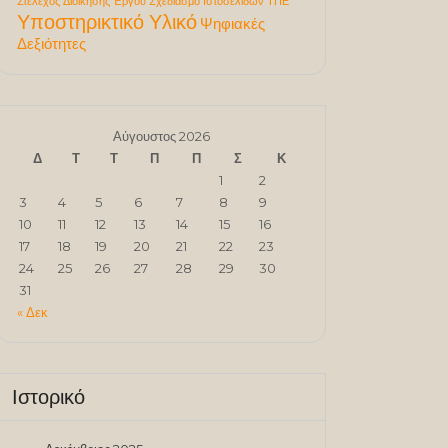
Στέλεχος Διοίκησης Έργου
Σχεδιασμό Ιστοσελίδων
ΤΠΕ
Υποστηρικτικό Υλικό
Ψηφιακές
Δεξιότητες
Αύγουστος 2026
Δ
Τ
Τ
Π
Π
Σ
Κ
1
2
3
4
5
6
7
8
9
10
11
12
13
14
15
16
17
18
19
20
21
22
23
24
25
26
27
28
29
30
31
« Δεκ
Ιστορικό