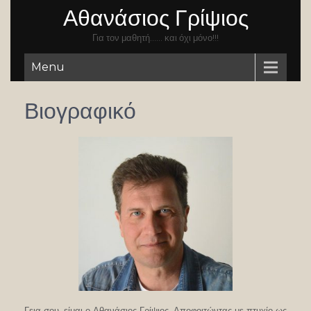
Αθανάσιος Γρίψιος
Για τον μαθητή…… και όχι μόνο!!!
Menu
Βιογραφικό
Γεια σου, είμαι ο Αθανάσιος Γρίψιος. Αποφοιτώντας με πτυχίο ως