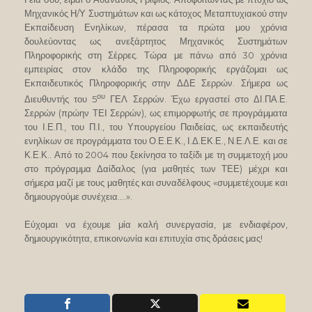
Μηχανικός Η/Υ Συστημάτων και ως κάτοχος Μεταπτυχιακού στην
Εκπαίδευση Ενηλίκων, πέρασα τα πρώτα μου χρόνια
δουλεύοντας ως ανεξάρτητος Μηχανικός Συστημάτων
Πληροφορικής στη Σέρρες. Τώρα με πάνω από 30 χρόνια
εμπειρίας στον κλάδο της Πληροφορικής εργάζομαι ως
Εκπαιδευτικός Πληροφορικής στην ΔΔΕ Σερρών. Σήμερα ως
ου
Διευθυντής του 5
ΓΕΛ Σερρών. Έχω εργαστεί στο ΔΙ.ΠΑ.Ε.
Σερρών (πρώην ΤΕΙ Σερρών), ως επιμορφωτής σε προγράμματα
του Ι.Ε.Π., του Π.Ι., του Υπουργείου Παιδείας, ως εκπαιδευτής
ενηλίκων σε προγράμματα του Ο.Ε.Ε.Κ., Ι.Δ.ΕΚ.Ε., Ν.Ε.Λ.Ε. και σε
Κ.Ε.Κ.. Από το 2004 που ξεκίνησα το ταξίδι με τη συμμετοχή μου
στο πρόγραμμα Δαίδαλος (για μαθητές των ΤΕΕ) μέχρι και
σήμερα μαζί με τους μαθητές και συναδέλφους «συμμετέχουμε και
δημιουργούμε συνέχεια….».
Εύχομαι να έχουμε μία καλή συνεργασία, με ενδιαφέρον,
δημιουργικότητα, επικοινωνία και επιτυχία στις δράσεις μας!