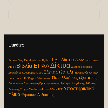
Ετικέτες
test Δίκτυα
Word
Access
Blog
Excel
Internet
Python
wordpress
Δίκτυα
Βιβλία ΕΠΑΛ
ΑΕΠΠ
Διδακτικά Σενάρια
Εξεταστέα ύλη
Δομημένος προγραμματισμός
Εφαρμογές Κινητών
Πανελλαδικές εξετάσεις
Συσκευών
ΙΕΠ
Οδηγίες Διδασκαλίας
Παροράματα
Πιστοποίηση
Προγραμματισμός
Στέλεχος Διαχείρισης
Στέλεχος
Υποστηρικτικό
Διοίκησης Έργου
Σχεδιασμό Ιστοσελίδων
ΤΠΕ
Υλικό
Ψηφιακές Δεξιότητες