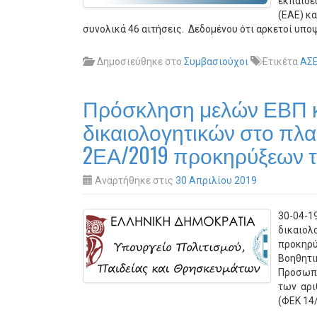
εκπαιδε
(ΕΑΕ) κ
συνολικά 46 αιτήσεις. Δεδομένου ότι αρκετοί υπο
Δημοσιεύθηκε στο
Συμβασιούχοι
Ετικέτα
ΑΣ
Πρόσκληση μελών ΕΒΠ κ
δικαιολογητικών στο πλαί
2ΕΑ/2019 προκηρύξεων 
Αναρτήθηκε στις
30 Απριλίου 2019
30-04-1
δικαιολ
προκηρύ
Βοηθητι
Προσωπι
των αρι
(ΦΕΚ 14