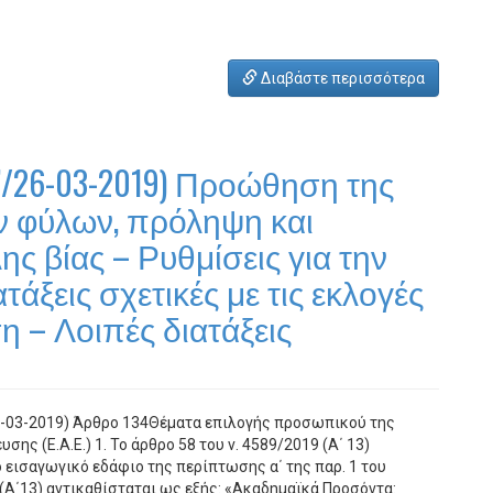
Διαβάστε περισσότερα
’/26-03-2019) Προώθηση της
ν φύλων, πρόληψη και
ς βίας – Ρυθμίσεις για την
τάξεις σχετικές με τις εκλογές
η – Λοιπές διατάξεις
26-03-2019) Άρθρο 134Θέματα επιλογής προσωπικού της
σης (Ε.Α.Ε.) 1. Το άρθρο 58 του ν. 4589/2019 (Α΄ 13)
ο εισαγωγικό εδάφιο της περίπτωσης α΄ της παρ. 1 του
 (Α΄13) αντικαθίσταται ως εξής: «Ακαδημαϊκά Προσόντα: