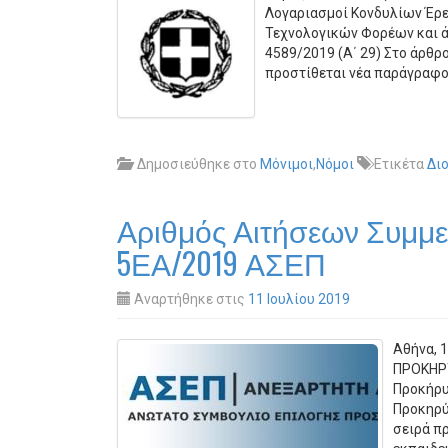
Λογαριασμοί Κονδυλίων Έρε
Τεχνολογικών Φορέων και ά
4589/2019 (Α΄ 29) Στο άρθρο
προστίθεται νέα παράγραφο
Δημοσιεύθηκε στο
Μόνιμοι
,
Νόμοι
Ετικέτα
Δι
Αριθμός Αιτήσεων Συμμε
5ΕΑ/2019 ΑΣΕΠ
Αναρτήθηκε στις
11 Ιουλίου 2019
Αθήνα, 
ΠΡΟΚΗΡΥ
Προκήρυ
Προκηρύ
σειρά π