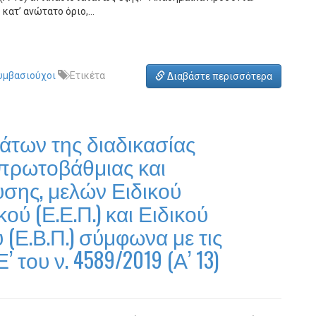
 κατ’ ανώτατο όριο,…
υμβασιούχοι
Ετικέτα
Διαβάστε περισσότερα
άτων της διαδικασίας
 πρωτοβάθμιας και
σης, μελών Ειδικού
ύ (Ε.Ε.Π.) και Ειδικού
Ε.Β.Π.) σύμφωνα με τις
 του ν. 4589/2019 (Α’ 13)