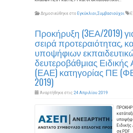
Δημοσιεύθηκε στο
Εγκύκλιοι
,
Συμβασιούχοι
Ε
Προκήρυξη (3ΕΑ/2019) για
σειρά προτεραιότητας, κα
υποψήφιων εκπαιδευτικ
δευτεροβάθμιας Ειδικής
(ΕΑΕ) κατηγορίας ΠΕ (ΦΕ
2019)
Αναρτήθηκε στις
24 Απριλίου 2019
ΠΡΟΚΗΡΥ
κατάταξη
υποψήφι
Ειδικής
σε PDF