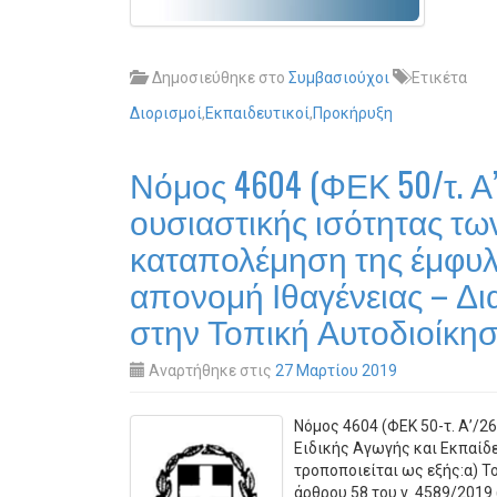
Δημοσιεύθηκε στο
Συμβασιούχοι
Ετικέτα
Διορισμοί
,
Εκπαιδευτικοί
,
Προκήρυξη
Νόμος 4604 (ΦΕΚ 50/τ. Α
ουσιαστικής ισότητας τω
καταπολέμηση της έμφυλη
απονομή Ιθαγένειας – Δια
στην Τοπική Αυτοδιοίκησ
Αναρτήθηκε στις
27 Μαρτίου 2019
Νόμος 4604 (ΦΕΚ 50-τ. Α’/
Ειδικής Αγωγής και Εκπαίδευ
τροποποιείται ως εξής:α) Τ
άρθρου 58 του ν. 4589/2019