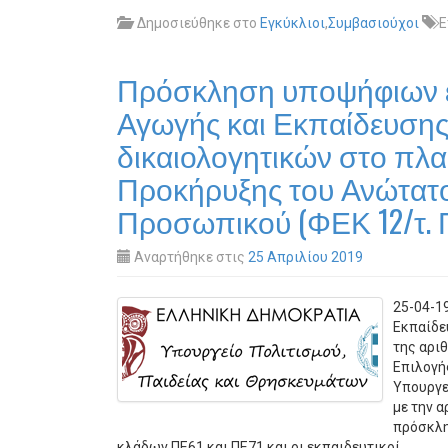
Δημοσιεύθηκε στο
Εγκύκλιοι
,
Συμβασιούχοι
Ε
Πρόσκληση υποψήφιων ε
Αγωγής και Εκπαίδευσης 
δικαιολογητικών στο πλαί
Προκήρυξης του Ανώτατ
Προσωπικού (ΦΕΚ 12/τ. 
Αναρτήθηκε στις
25 Απριλίου 2019
25-04-1
Εκπαίδε
της αρι
Επιλογή
Υπουργε
με την 
πρόσκλη
κλάδων ΠΕ61 και ΠΕ71 και οι εκπαιδευτικοί…