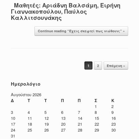
Μαθητές:
Αριάδνη Βαλσάμη, Ειρήνη
Γιαννακοπούλου, Παύλος
Καλλιτσουνάκης
Continue reading “Έχεις σκεφτεί πως νιώθουν;” »
Post navigation
1
2
Επόμενη »
Ημερολόγιο
Αυγούστου 2026
Δ
Τ
Τ
Π
Π
Σ
Κ
1
2
3
4
5
6
7
8
9
10
11
12
13
14
15
16
17
18
19
20
21
22
23
24
25
26
27
28
29
30
31