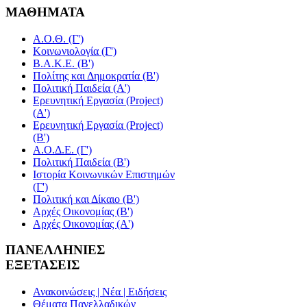
ΜΑΘΗΜΑΤΑ
Α.Ο.Θ. (Γ')
Κοινωνιολογία (Γ')
Β.Α.Κ.Ε. (Β')
Πολίτης και Δημοκρατία (Β')
Πολιτική Παιδεία (A')
Ερευνητική Εργασία (Project)
(Α')
Ερευνητική Εργασία (Project)
(Β')
Α.Ο.Δ.Ε. (Γ')
Πολιτική Παιδεία (Β')
Ιστορία Κοινωνικών Επιστημών
(Γ')
Πολιτική και Δίκαιο (Β')
Αρχές Οικονομίας (Β')
Αρχές Οικονομίας (Α')
ΠΑΝΕΛΛΗΝΙΕΣ
ΕΞΕΤΑΣΕΙΣ
Ανακοινώσεις | Νέα | Ειδήσεις
Θέματα Πανελλαδικών