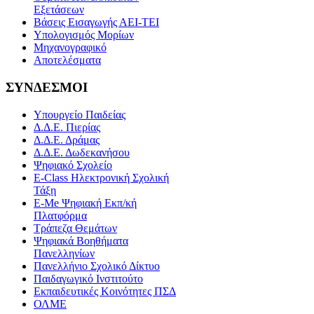
Εξετάσεων
Βάσεις Εισαγωγής ΑΕΙ-ΤΕΙ
Υπολογισμός Μορίων
Μηχανογραφικό
Αποτελέσματα
ΣΥΝΔΕΣΜΟΙ
Υπουργείο Παιδείας
Δ.Δ.Ε. Πιερίας
Δ.Δ.Ε. Δράμας
Δ.Δ.Ε. Δωδεκανήσου
Ψηφιακό Σχολείο
E-Class Ηλεκτρονική Σχολική
Τάξη
E-Me Ψηφιακή Εκπ/κή
Πλατφόρμα
Τράπεζα Θεμάτων
Ψηφιακά Βοηθήματα
Πανελληνίων
Πανελλήνιο Σχολικό Δίκτυο
Παιδαγωγικό Ινστιτούτο
Εκπαιδευτικές Κοινότητες ΠΣΔ
ΟΛΜΕ