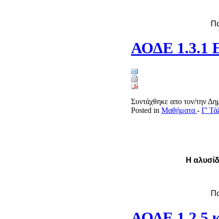
Π
ΑΟΔΕ 1.3.1 
Συντάχθηκε απο τον/την Δ
Posted in
Μαθήματα
-
Γ' Τ
Η αλυσίδ
Π
ΑΟΔΕ 1.2.5 κ