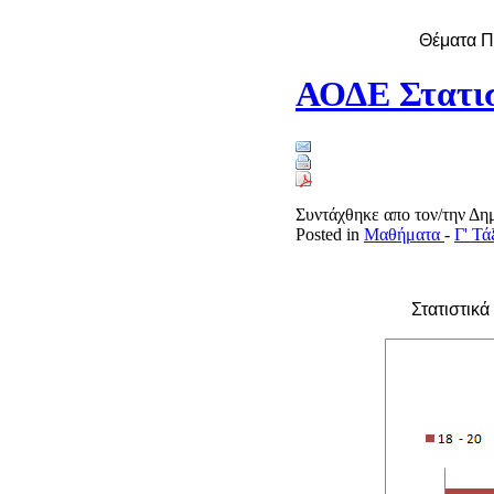
Θέματα Π
ΑΟΔΕ Στατισ
Συντάχθηκε απο τον/την Δ
Posted in
Μαθήματα
-
Γ' Τ
Στατιστικ