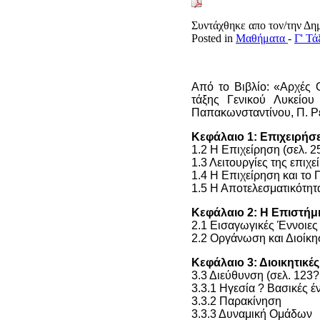
Συντάχθηκε απο τον/την Δ
Posted in
Μαθήματα
-
Γ' Τ
Από το Βιβλίο: «Αρχές 
τάξης Γενικού Λυκεί
ου 
Παπακωνσταντίνου, Π. Ρε
Κεφάλαιο 1: Επιχειρήσε
1.2 Η Επιχείρηση (σελ. 2
1.3 Λειτουργίες της επιχε
1.4 Η Επιχείρηση και το 
1.5 Η Αποτελεσματικότητ
Κεφάλαιο 2: Η Επιστήμη
2.1 Εισαγωγικές Έννοιες 
2.2 Οργάνωση και Διοίκη
Κεφάλαιο 3: Διοικητικές
3.3 Διεύθυνση (σελ. 123
3.3.1 Ηγεσία ? Βασικές έ
3.3.2 Παρακίνηση
3.3.3 Δυναμική Ομάδων