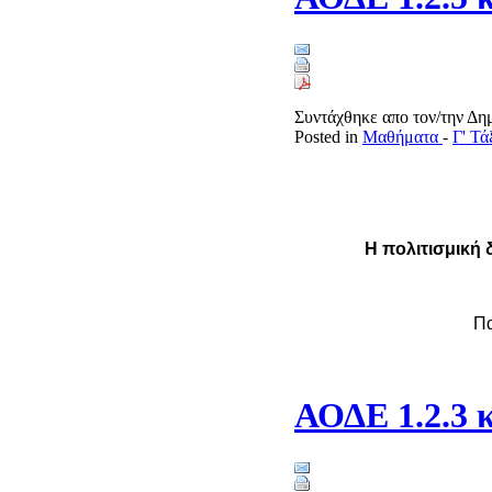
Συντάχθηκε απο τον/την Δ
Posted in
Μαθήματα
-
Γ' Τ
Η πολιτισμική 
Π
ΑΟΔΕ 1.2.3 κ