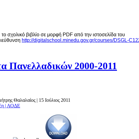
 το σχολικό βιβλίο σε μορφή PDF από την ιστοσελίδα του
διεύθυνση
http://digitalschool.minedu.gov.gr/courses/DSGL-C12
α Πανελλαδικών 2000-2011
ημήτρης Θαλαλαίος
|
15 Ιούλιος 2011
άξη | ΑΟΔΕ