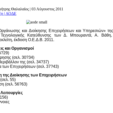
ημήτρης Θαλαλαίος
|
03 Αύγουστος 2011
άξη | ΑΟΔΕ
Οργάνωσης και Διοίκησης Επι
χειρήσεων και Υπηρεσιών» της
Τεχνολογικής Κατεύθυνσης των Δ. Μπουραντά, Α.
Βάθη,
κλείτη, έκδοση Ο.Ε.Δ.Β.
2011.
ις και Οργανισμοί
5?29)
ίρησης (σελ. 30?34)
Περιβάλλον της (σελ. 34?37)
α
των Επιχειρήσεων (σελ. 37?43)
 της Διοίκησης των Επιχει
ρήσεων
(σελ. 55)
ση (σελ. 56?63)
 Λειτουργίες
?156)
ννοιες