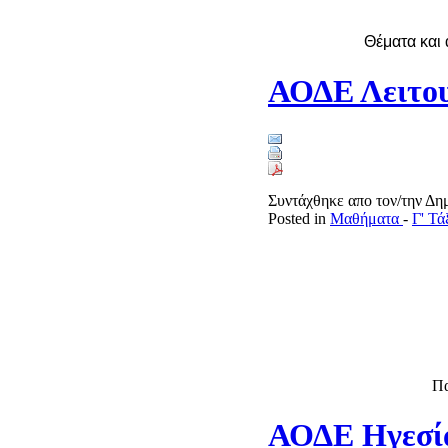
Θέματα και
ΑΟΔΕ Λειτο
Συντάχθηκε απο τον/την Δ
Posted in
Μαθήματα
-
Γ' Τ
Πα
ΑΟΔΕ Ηγεσία