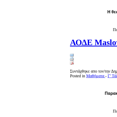
Η θε
Πα
ΑΟΔΕ Masl
Συντάχθηκε απο τον/την Δ
Posted in
Μαθήματα
-
Γ' Τ
Παρακ
Πα