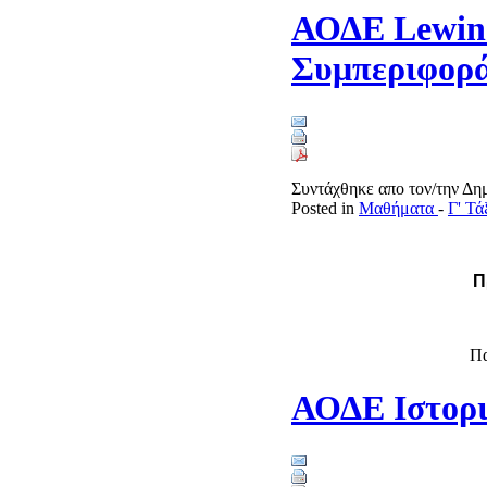
ΑΟΔΕ Lewin
Συμπεριφορ
Συντάχθηκε απο τον/την Δ
Posted in
Μαθήματα
-
Γ' Τ
Π
Πα
ΑΟΔΕ Ιστορι