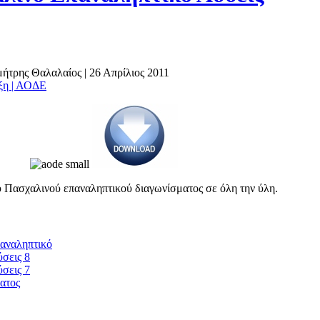
ημήτρης Θαλαλαίος
|
26 Απρίλιος 2011
άξη | ΑΟΔΕ
υ Πασχαλινού επαναληπτικού διαγωνίσματος σε όλη την ύλη.
.
αναληπτικό
σεις 8
σεις 7
ατος