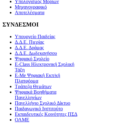
Υπολογισμός Μορίων
Μηχανογραφικό
Αποτελέσματα
ΣΥΝΔΕΣΜΟΙ
Υπουργείο Παιδείας
Δ.Δ.Ε. Πιερίας
Δ.Δ.Ε. Δράμας
Δ.Δ.Ε. Δωδεκανήσου
Ψηφιακό Σχολείο
E-Class Ηλεκτρονική Σχολική
Τάξη
E-Me Ψηφιακή Εκπ/κή
Πλατφόρμα
Τράπεζα Θεμάτων
Ψηφιακά Βοηθήματα
Πανελληνίων
Πανελλήνιο Σχολικό Δίκτυο
Παιδαγωγικό Ινστιτούτο
Εκπαιδευτικές Κοινότητες ΠΣΔ
ΟΛΜΕ