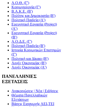
Α.Ο.Θ. (Γ')
Κοινωνιολογία (Γ')
Β.Α.Κ.Ε. (Β')
Πολίτης και Δημοκρατία (Β')
Πολιτική Παιδεία (A')
Ερευνητική Εργασία (Project)
(Α')
Ερευνητική Εργασία (Project)
(Β')
Α.Ο.Δ.Ε. (Γ')
Πολιτική Παιδεία (Β')
Ιστορία Κοινωνικών Επιστημών
(Γ')
Πολιτική και Δίκαιο (Β')
Αρχές Οικονομίας (Β')
Αρχές Οικονομίας (Α')
ΠΑΝΕΛΛΗΝΙΕΣ
ΕΞΕΤΑΣΕΙΣ
Ανακοινώσεις | Νέα | Ειδήσεις
Θέματα Πανελλαδικών
Εξετάσεων
Βάσεις Εισαγωγής ΑΕΙ-ΤΕΙ