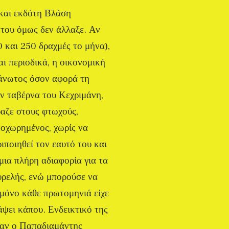
 και εκδότη Βλάση
 του όμως δεν άλλαξε. Αν
 και 250 δραχμές το μήνα),
αι περιοδικά, η οικονομική
γάνωτος όσον αφορά τη
ην ταβέρνα του Κεχριμάνη,
ραζε στους φτωχούς,
νοχωρημένος, χωρίς να
ιποιηθεί τον εαυτό του και
μια πλήρη αδιαφορία για τα
υρελής, ενώ μπορούσε να
ι μόνο κάθε πρωτομηνιά είχε
άψει κάπου. Ενδεικτικό της
όταν ο Παπαδιαμάντης