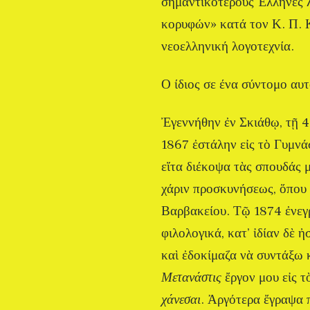
σημαντικότερους Έλληνες λ
κορυφών» κατά τον Κ. Π. Κ
νεοελληνική λογοτεχνία.
Ο ίδιος σε ένα σύντομο αυ
Ἐγεννήθην ἐν Σκιάθῳ, τῇ 4
1867 ἐστάλην εἰς τὸ Γυμνάσ
εἴτα διέκοψα τὰς σπουδάς μ
χάριν προσκυνήσεως, ὅπου 
Βαρβακείου. Τῷ 1874 ἐνεγρ
φιλολογικά, κατ’ ἰδίαν δὲ 
καὶ ἐδοκίμαζα νὰ συντάξω
Μετανάστις
ἔργον μου εἰς τ
χάνεσαι
. Ἀργότερα ἔγραψα π