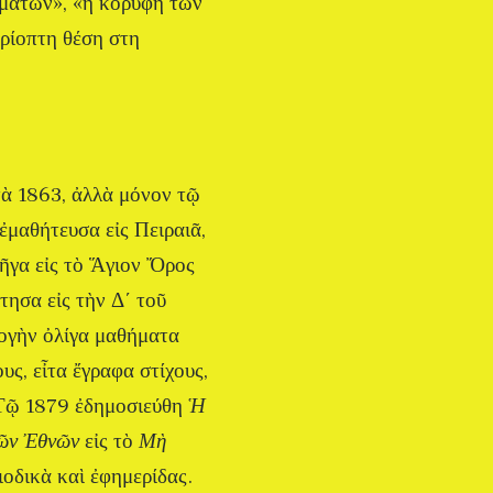
μμάτων», «η κορυφή των
ρίοπτη θέση στη
τὰ 1863, ἀλλὰ μόνον τῷ
ἐμαθήτευσα εἰς Πειραιᾶ,
πῆγα εἰς τὸ Ἅγιον Ὄρος
τησα εἰς τὴν Δ΄ τοῦ
ογὴν ὀλίγα μαθήματα
υς, εἶτα ἔγραφα στίχους,
 Τῷ 1879 ἐδημοσιεύθη
Ἡ
τῶν Ἐθνῶν
εἰς τὸ
Μὴ
ιοδικὰ καὶ ἐφημερίδας.