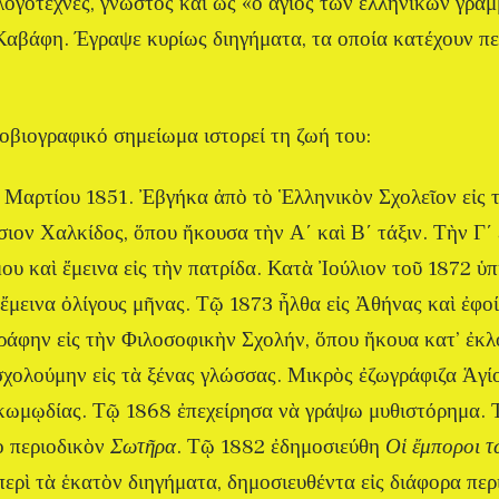
ογοτέχνες, γνωστός και ως «ο άγιος των ελληνικών γρα
αβάφη. Έγραψε κυρίως διηγήματα, τα οποία κατέχουν πε
τοβιογραφικό σημείωμα ιστορεί τη ζωή του:
 Μαρτίου 1851. Ἐβγήκα ἀπὸ τὸ Ἑλληνικὸν Σχολεῖον εἰς 
ιον Χαλκίδος, ὅπου ἤκουσα τὴν Α΄ καὶ Β΄ τάξιν. Τὴν Γ΄ 
ου καὶ ἔμεινα εἰς τὴν πατρίδα. Κατὰ Ἰούλιον τοῦ 1872 ὑ
ἔμεινα ὀλίγους μῆνας. Τῷ 1873 ἦλθα εἰς Ἀθήνας καὶ ἐφοί
άφην εἰς τὴν Φιλοσοφικὴν Σχολήν, ὅπου ἤκουα κατ’ ἐκλ
ἠσχολούμην εἰς τὰ ξένας γλώσσας. Μικρὸς ἐζωγράφιζα Ἁγίο
 κωμῳδίας. Τῷ 1868 ἐπεχείρησα νὰ γράψω μυθιστόρημα.
ὸ περιοδικὸν
Σωτῆρα
. Τῷ 1882 ἐδημοσιεύθη
Οἱ ἔμποροι 
ερὶ τὰ ἑκατὸν διηγήματα, δημοσιευθέντα εἰς διάφορα περ