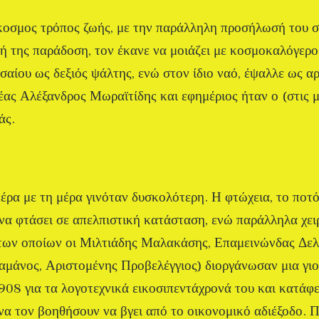
όκοσμος τρόπος ζωής, με την παράλληλη προσήλωσή του 
κή της παράδοση, τον έκανε να μοιάζει με κοσμοκαλόγερο
σαίου ως δεξιός ψάλτης, ενώ στον ίδιο ναό, έψαλλε ως α
έας Αλέξανδρος Μωραϊτίδης και εφημέριος ήταν ο (στις 
άς.
ρα με τη μέρα γινόταν δυσκολότερη. Η φτώχεια, το ποτό
 να φτάσει σε απελπιστική κατάσταση, ενώ παράλληλα χειρ
ύ των οποίων οι Μιλτιάδης Μαλακάσης, Επαμεινώνδας Δε
μάνος, Αριστομένης Προβελέγγιος) διοργάνωσαν μια γιο
08 για τα λογοτεχνικά εικοσιπεντάχρονά του και κατάφ
να τον βοηθήσουν να βγει από το οικονομικό αδιέξοδο. 