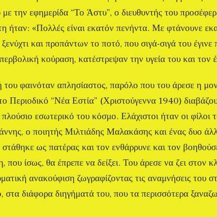
 με την εφημερίδα “Το Άστυ”, ο διευθυντής του προσέφερ
η ήταν: «Πολλές είναι εκατόν πενήντα. Με φτάνουνε εκ
ο ξενύχτι και προπάντων το ποτό, που σιγά-σιγά του έγινε
υπερβολική κούραση, κατέστρεψαν την υγεία του και τον
 του φαινόταν απλησίαστος, παρόλο που του άρεσε η μο
στο Περιοδικό “Νέα Εστία” (Χριστούγεννα 1940) διαβάζου
 πλούσιο εσωτερικό του κόσμο. Ελάχιστοι ήταν οι φίλοι 
άννης, ο ποιητής Μιλτιάδης Μαλακάσης και ένας δυο άλλ
 στάθηκε ως πατέρας και τον ενθάρρυνε και τον βοηθούσ
η, που ίσως, θα έπρεπε να δείξει. Του άρεσε να ζει στον 
υματική ανακούφιση ζωγραφίζοντας τις αναμνήσεις του στ
ο, στα διάφορα διηγήματά του, που τα περισσότερα ξαναζ