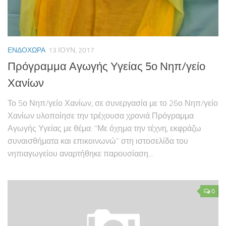
Εκδόσεις
Ήρθε Γράμμα στο Σχολείο
Ασκληπιάδες
ΕΝΔΟΧΏΡΑ
13 ΙΟΥΝ, 2017
Πρόγραμμα Αγωγής Υγείας 5ο Νηπ/γείο
Asclipiada Magazine Vol.1
Χανίων
Asclipiada Magazine Vol. 2
Asclipiada Magazine Vol. 3
Το 5ο Νηπ/γείο Χανίων, σε συνεργασία με το 26ο Νηπ/γείο
Χανίων υλοποίησε την τρέχουσα χρονιά Πρόγραμμα
ΕΝΗΜΕΡΟΣ
Αγωγής Υγείας με θέμα: “Με όχημα την τέχνη, εκφράζω
ΟικόΚρητο
συναισθήματα και επικοινωνώ” στη ιστοσελίδα του
Αιτήσεις Συμμετοχής (Σεμινάρια/Δράσεις)
νηπιαγωγείου αναρτήθηκε παρουσίαση...
25.05.18 | Υποβολή Φόρμας Ολοκλήρωσης Προγράμματος Σχολ/
κών Δρ/των
0
Ενημέρωση ΥΣΔ ΠΕ Χανίων για συμμετοχή σας σε Δράσεις/
Προγράμματα ΚΠΕ, etwinning, ΜΚΟ κτλ
Προεγγραφή στο Εθνικό Δίκτυο Αγωγής Υγείας