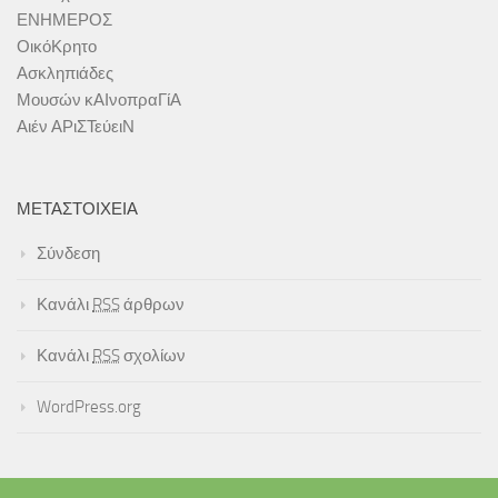
ΕΝΗΜΕΡΟΣ
ΟικόΚρητο
Ασκληπιάδες
Μουσών κΑΙνοπραΓίΑ
Αιέν ΑΡιΣΤεύειΝ
ΜΕΤΑΣΤΟΙΧΕΊΑ
Σύνδεση
Κανάλι
RSS
άρθρων
Κανάλι
RSS
σχολίων
WordPress.org