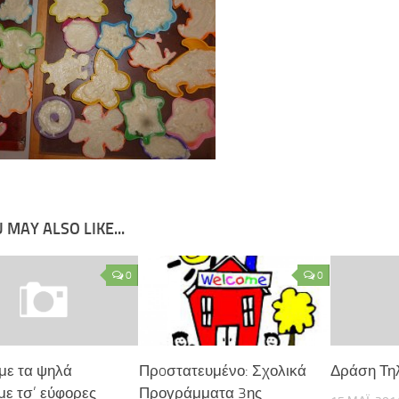
 MAY ALSO LIKE...
0
0
με τα ψηλά
Πρoστατευμένο: Σχολικά
Δράση Τη
με τσ’ εύφορες
Προγράμματα 3ης