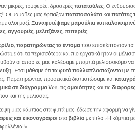
ναν μικρές, τρυφερές, δροσερές
πατατούλες
. Ο ενθουσια
ς!! Οι μαμάδες μας έφτιαξαν
πατατοσαλάτα
και
πατάτες 
με όλοι μαζί.
Ξαναφυτέψαμε
μαρούλια
και καλοκαιριν
ες, αγγουριές, μελιτζάνες, πιπεριές
.
ρίλιο
,
παρατηρώντας τα έντομα
που επισκέπτονταν τα
ώσαμε ότι τα περισσότερα και πιο εργατικά ήταν οι μέλισσε
 λυθούν οι απορίες μας καλέσαμε μπαμπά μελισσοκόμο να
ευξη
. Έτσι μάθαμε ότι
τα φυτά πολλαπλασιάζονται
με τ
ας. Παρατηρώντας προσεκτικά διαπιστώσαμε και
καταγρ
ομικά σε διάγραμμα
Ven
, τις
ομοιότητες
και τις
διαφορέ
ου και της μέλισσας.
κεψη μιας κάμπιας στα φυτά μας, έδωσε την αφορμή να γί
φείς και εικονογράφοι
στο
βιβλίο
με τίτλο «Η κάμπια μ
φυλλένια!!».