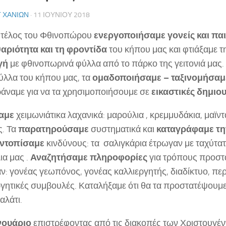
Γ ΧΑΝΊΩΝ
· 11 ΙΟΥΝΊΟΥ 2018
 τέλος του Φθινοπώρου
ενεργοποιήσαμε γονείς και πα
αριότητα και τη φροντίδα
του κήπου μας και φτιάξαμε 
γή
με φθινοπωρινά φύλλα από το πάρκο της γειτονιά μας.
φύλλα του κήπου μας, τα
ομαδοποιήσαμε – ταξινομήσαμ
άναμε για να τα χρησιμοποιήσουμε σε
εικαστικές δημιο
αμε
χειμωνιάτικα λαχανικά: μαρούλια , κρεμμυδάκια, μαϊντ
. Τα
παρατηρούσαμε
συστηματικά και
καταγράφαμε τη
ντοπίσαμε
κινδύνους: τα σαλιγκάρια έτρωγαν με ταχύτα
ια μας .
Αναζητήσαμε πληροφορίες
για τρόπους προστα
ν: γονέας γεωπόνος, γονέας καλλιεργητής, διαδίκτυο, περ
ργητικές συμβουλές. Καταλήξαμε ότι θα τα προστατέψουμε
αλάτι.
νουάριο
επιστρέφοντας από τις διακοπές των Χριστουγέ