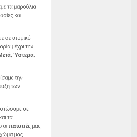
ε τα μαρούλια
ασίες και
ε σε ατομικό
ορία μέχρι την
Μετά, Ύστερα,
ίσαμε την
τυξη των
ιστώσαμε σε
και τα
ο οι
πατατιές
μας
 χώμα μας