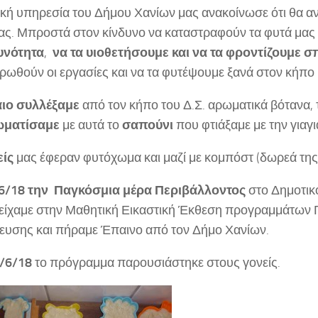
ική υπηρεσία του Δήμου Χανίων μας ανακοίνωσε ότι θα 
ας. Μπροστά στον κίνδυνο να καταστραφούν τα φυτά μας
υνότητα
,
να τα υιοθετήσουμε και να τα φροντίζουμε σπ
ρωθούν οι εργασίες και να τα φυτέψουμε ξανά στον κήπο 
ιο
συλλέξαμε
από τον κήπο του Δ.Σ. αρωματικά βότανα,
ωματίσαμε
με αυτά το
σαπούνι
που φτιάξαμε με την γιαγ
είς
μας έφεραν φυτόχωμα και μαζί με κομπόστ (δωρεά της
/6/18 την Παγκόσμια μέρα Περιβάλλοντος
στο Δημοτι
είχαμε στην Μαθητική Εικαστική Έκθεση προγραμμάτων 
ευσης και πήραμε Έπαινο από τον Δήμο Χανίων.
1/6/18
το πρόγραμμα παρουσιάστηκε στους γονείς.