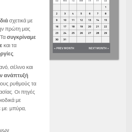
Su
Mo
Tu
We
Th
Fr
Sa
1
2
3
4
5
6
7
8
ιδιά
σχετικά με
9
10
11
12
13
14
15
16
17
18
19
20
21
22
την πρώτη μας
23
24
25
26
27
28
29
 Τα
συγκρίναμε
30
31
ε
και τα
« PREV MONTH
NEXT MONTH »
υργίες
.
ανό, σέλινο και
ν ανάπτυξή
τους ρυθμούς τα
σίας. Οι πηγές
ιοδικά με
 με: μπύρα,
ννων