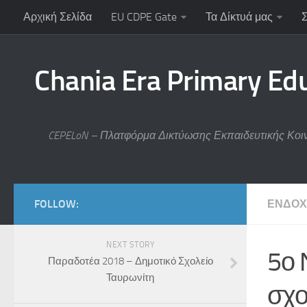
Αρχική Σελίδα
EU CDPE Gate
Τα Δίκτυά μας
Chania Era Primary Ed
CEPELoN – Πλατφόρμα Δικτύωσης Εκπαιδευτικής Κοι
FOLLOW:
ΕΝΔΟ
NEXT STORY
5ο 
Παραδοτέα 2018 – Δημοτικό Σχολείο
Ταυρωνίτη
σχο