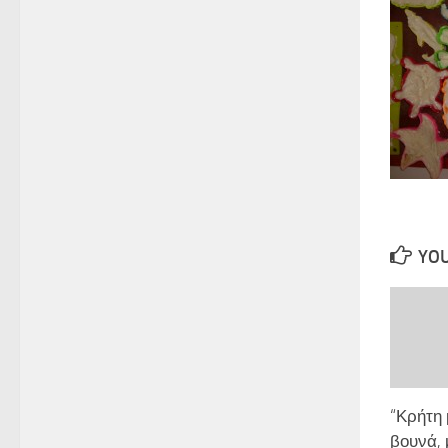
YOU
“Κρήτη 
βουνά, 