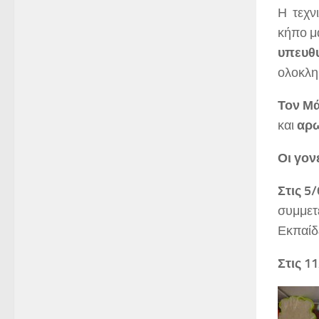
Η τεχν
κήπο μ
υπευθ
ολοκλη
Τον Μά
και
αρ
Οι γον
Στις 5
συμμετ
Εκπαίδ
Στις 1