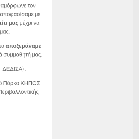
αναμόρφωνε τον
 αποφασίσαμε με
ίτι μας
μέχρι να
μας.
 τα
αποξεράναμε
ιά συμμαθητή μας.
 ΔΕΔΙΣΑ) .
κό Πάρκο ΚΗΠΟΣ
Περιβαλλοντικής