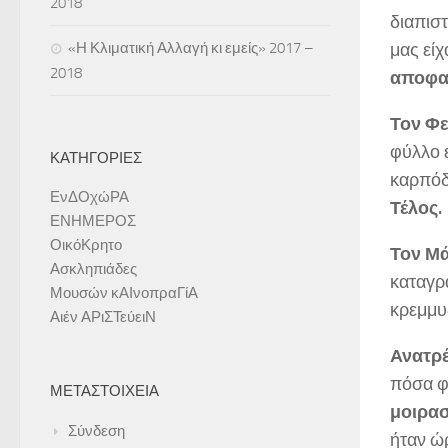
2018
διαπισ
«Η Κλιματική Αλλαγή κι εμείς» 2017 –
μας είχ
2018
αποφα
Τον Φ
φύλλο ε
ΚΑΤΗΓΟΡΊΕΣ
καρπόδ
ΕνΔΟχώΡΑ
Τέλος.
ΕΝΗΜΕΡΟΣ
ΟικόΚρητο
Τον Μ
Ασκληπιάδες
καταγρ
Μουσών κΑΙνοπραΓίΑ
κρεμμυδ
Αιέν ΑΡιΣΤεύειΝ
Ανατρ
πόσα φ
ΜΕΤΑΣΤΟΙΧΕΊΑ
μοιρα
Σύνδεση
ήταν ώ