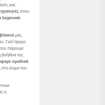
σμός μας
τηγανητές
όπου
ά λαχανικά:
βότανά
μας,
ς. Γιατί άραγε;
 του πάρουμε
η βοήθεια της
άψαμε ομαδικά
ς
στο σώμα του
νουμε
ας η