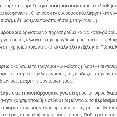
τώσαμε ότι παρόλη την
φυτοπροστασία
που ακολουθήσαμ
αν εξαφανιστεί. Ο καιρός δεν ευνοούσε καλλιεργητικές εργ
σίσαμε
ότι θα ξαναπροσπαθήσουμε την Άνοιξη.
εβρουάριο
αρχίσαμε να παρατηρούμε και να καταγράφουμ
ργασίας, τις αλλαγές στην αμυγδαλιά μας, από την ανθοφ
εση, χρησιμοποιώντας το
κατάλληλο λεξιλόγιο: Τώρα, 
άρτιο
ακούσαμε το τραγούδι «Ο Μάρτης μίλησε» και συνεχ
αφή, σε ατομικό φύλλο εργασίας, της διαδοχής στην ανάπ
ιών μας, μέχρι την συγκομιδή τους.
έξαμε στις προϋπάρχουσες
γνώσεις
μας και αφού διαπ
αγητά χρησιμοποιούμε σέλινο και μαϊντανό, τα
θερίσαμε
στήκαμ
ε σπίτια μας να νοστιμίσουν τα φαγητά μας. Ωστόσ
ρα να μας αποκαλύψουν τα μυστικά τους. Βαθιά μέσα στο