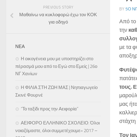
PREVIOUS STORY
BY
5Ο Ν
Μαθαίνω να κυκλοφορώ έχω τον ΚΟΚ
Από το
για οδηγό
την
καθ
συλλο
ΝΕΑ
με τα 
αποξηρ
Η οικογένεια μου με υποστηρίζει στο
πέρασμά μου από το Εγώ στο Εμείς | 26ο
Φυτέψ
ΝΓ Χανίων
πατάτες
τους.
Ε
Η ΦΙΛΙΑ ΣΤΗ ΖΩΗ ΜΑΣ | Νηπιαγωγείο
μαρούλ
Σκινέ Φουρνέ
μας ήτα
“Το ταξίδι προς την Αειφορία”
καλλιε
στάχτη 
ΑΕΙΦΟΡΟ ΕΛΛΗΝΙΚΟ ΣΧΟΛΕΙΟ: Όλοι
νοιαζόμαστε, όλοι συμμετέχουμε» 2017 –
Τον Ια