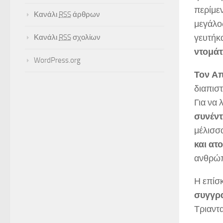
περίμε
Κανάλι
RSS
άρθρων
μεγάλο
γευτήκα
Κανάλι
RSS
σχολίων
ντομάτ
WordPress.org
Τον Απ
διαπιστ
Για να
συνέντ
μέλισσ
και ατ
ανθρώπ
Η επίσ
συγγρα
Τριαντα