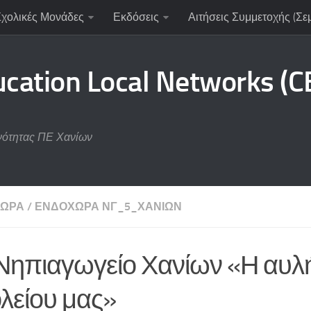
Σχολικές Μονάδες
Εκδόσεις
Αιτήσεις Συμμετοχής (Σε
ucation Local Networks (
νότητας ΠΕ Χανίων
ΧΏΡΑ
/
ΕΝΔΟΧΏΡΑ ΝΓ_5_ΧΑΝΊΩΝ
Νηπιαγωγείο Χανίων «Η αυλ
λείου μας»