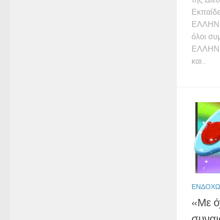
Εκπαίδε
ΕΛΛΗΝΙ
όλοι συ
ΕΛΛΗΝΙ
και...
ΕΝΔΟΧΏ
«Με ό
συναι