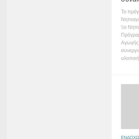
Το πρόγ
Νηπιαγω
5ο Νηπι
Πρόγρα
Αγωγής 
συνεργα
υλοποιή
ΕΝΔΟΧΏ