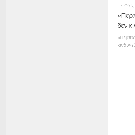
12 ΙΟΥΝ,
«Περπ
δεν κ
«Περπατ
κινδυνε