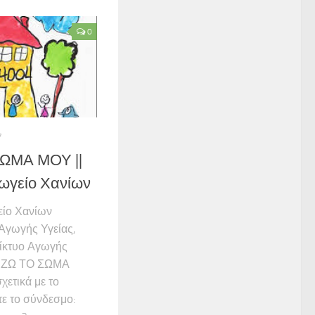
0
7
ΩΜΑ ΜΟΥ ||
γωγείο Χανίων
είο Χανίων
Αγωγής Υγείας,
Δίκτυο Αγωγής
ΤΙΖΩ ΤΟ ΣΩΜΑ
χετικά με το
ε το σύνδεσμο: