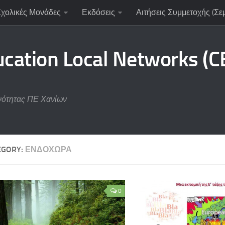
Σχολικές Μονάδες
Εκδόσεις
Αιτήσεις Συμμετοχής (Σε
ucation Local Networks (
νότητας ΠΕ Χανίων
EGORY:
ΕΝΔΟΧΏΡΑ
0