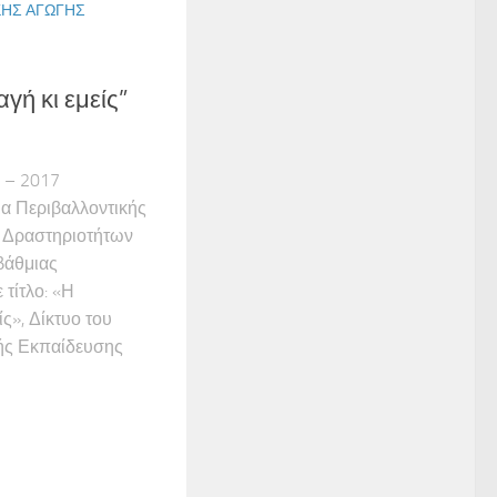
ΚΉΣ ΑΓΩΓΉΣ
γή κι εμείς”
6 – 2017
α Περιβαλλοντικής
 Δραστηριοτήτων
βάθμιας
τίτλο: «Η
ίς», Δίκτυο του
ής Εκπαίδευσης