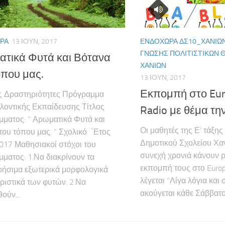
ΡΑ
13 ΙΟΥΝ, 2017
ΕΝΔΟΧΏΡΑ ΔΣ10_ΧΑΝΊΩ
ΓΝΏΣΗΣ ΠΟΛΙΤΙΣΤΙΚΏΝ 
τικά Φυτά και Βότανα
ΧΑΝΊΩΝ
όπου μας.
13 ΙΟΥΝ, 2017
Εκπομπή στο Eur
ς Δραστηριότητες Πρόγραμμα
λοντικής Εκπαίδευσης Τίτλος
Radio με θέμα τ
ματος: ” Αρωματικά Φυτά και
Οι μαθητές της Ε’ τάξης
του τόπου μας. ” Σχολικό ΄Ετος
Δημοτικού Σχολείου Χαν
17 Μαθησιακοί στόχοι του
συνεχή χρονιά κάνουν 
ματος: 1.Να διακρίνουν τα
εκπομπή τους στο Europ
ήσιμα εξωτερικά μορφολογικά
λέγεται “Λίγα λόγια και 
ριστικά των φυτών. 2.Να
ακούγεται κάθε Σάββατο σ
ούν...