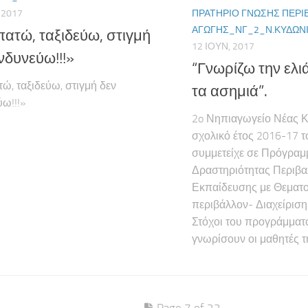
 2017
ΠΡΑΤΉΡΙΟ ΓΝΏΣΗΣ ΠΕΡΙ
ΑΓΩΓΉΣ_ΝΓ_2_Ν.ΚΥΔΩΝ
ατώ, ταξιδεύω, στιγμή
12 ΙΟΥΝ, 2017
ινδυνεύω!!!»
“Γνωρίζω την ελι
ώ, ταξιδεύω, στιγμή δεν
τα ασημιά”.
ύω!!!»
2o Νηπιαγωγείο Νέας 
σχολικό έτος 2016-17 τ
συμμετείχε σε Πρόγραμ
Δραστηριότητας Περιβα
Εκπαίδευσης με Θεματο
περιβάλλον- Διαχείρισ
Στόχοι του προγράμματ
γνωρίσουν οι μαθητές τη