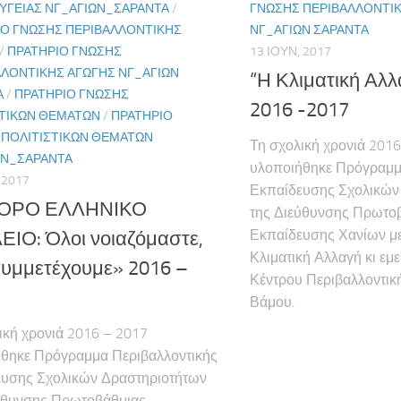
ΥΓΕΊΑΣ ΝΓ_ΑΓΊΩΝ_ΣΑΡΆΝΤΑ
/
ΓΝΏΣΗΣ ΠΕΡΙΒΑΛΛΟΝΤΙ
ΙΟ ΓΝΏΣΗΣ ΠΕΡΙΒΑΛΛΟΝΤΙΚΉΣ
ΝΓ_ΑΓΊΩΝ ΣΑΡΆΝΤΑ
/
ΠΡΑΤΉΡΙΟ ΓΝΏΣΗΣ
13 ΙΟΥΝ, 2017
ΛΛΟΝΤΙΚΉΣ ΑΓΩΓΉΣ ΝΓ_ΑΓΊΩΝ
“Η Κλιματική Αλλα
Α
/
ΠΡΑΤΉΡΙΟ ΓΝΏΣΗΣ
2016 -2017
ΣΤΙΚΏΝ ΘΕΜΆΤΩΝ
/
ΠΡΑΤΉΡΙΟ
 ΠΟΛΙΤΙΣΤΙΚΏΝ ΘΕΜΆΤΩΝ
Τη σχολική χρονιά 201
ΩΝ_ΣΑΡΆΝΤΑ
υλοποιήθηκε Πρόγραμμ
 2017
Εκπαίδευσης Σχολικών
ΟΡΟ ΕΛΛΗΝΙΚΟ
της Διεύθυνσης Πρωτο
Εκπαίδευσης Χανίων με 
ΙΟ: Όλοι νοιαζόμαστε,
Κλιματική Αλλαγή κι εμε
συμμετέχουμε» 2016 –
Κέντρου Περιβαλλοντικ
Βάμου.
ική χρονιά 2016 – 2017
θηκε Πρόγραμμα Περιβαλλοντικής
υσης Σχολικών Δραστηριοτήτων
ύθυνσης Πρωτοβάθμιας