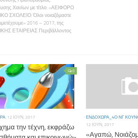
υσης Χανίων με τίτλο: «ΑΕΙΦΟΡΟ
ΚΟ ΣΧΟΛΕΙΟ: Όλοι νοιαζόμαστε
μμετέχουμε» 2016 – 2017, της
ΚΗΣ ΕΤΑΙΡΕΙΑΣ Περιβάλλοντος
0
ΡΑ
12 ΙΟΥΝ, 2017
ΕΝΔΟΧΏΡΑ_4Ο ΝΓ ΚΟΥΝ
12 ΙΟΥΝ, 2017
χημα την τέχνη, εκφράζω
«Αγαπώ, Νοιάζομ
σθήματα και επικοινωνώ»