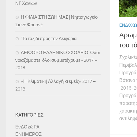
ΝΓ Χανίων
Η ΦΙΛΙΑ ΣΤΗ ΖΩΗ ΜΑΣ | Νηπιαγωγείο
Σκινέ Φουρνέ
ΕΝΔΟΧΏ
Αρωμα
“Το ταξίδι προς την Αειφορία”
του τ
ΑΕΙΦΟΡΟ ΕΛΛΗΝΙΚΟ ΣΧΟΛΕΙΟ: Όλοι
Σχολικέ
νοιαζόμαστε, όλοι συμμετέχουμε» 2017 –
Περιβαλ
2018
Προγράμ
Βότανα 
«Η Κλιματική Αλλαγή κι εμείς» 2017 –
2016-20
2018
Προγράμ
παρατηρ
χαρακτη
ΚΑΤΗΓΟΡΊΕΣ
αντιληφθ
ΕνΔΟχώΡΑ
ΕΝΗΜΕΡΟΣ