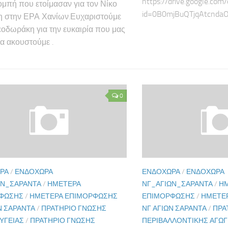
https://drive.google.com
ομπή που ετοίμασαν για τον Νίκο
id=0B0mjBuQTjqAtcnda
 στην ΕΡΑ Χανίων.Ευχαριστούμε
εοδωράκη για την ευκαιρία που μας
α ακουστούμε .
0
ΡΑ
/
ΕΝΔΟΧΏΡΑ
ΕΝΔΟΧΏΡΑ
/
ΕΝΔΟΧΏΡΑ
ΩΝ_ΣΑΡΆΝΤΑ
/
ΗΜΈΤΕΡΑ
ΝΓ_ΑΓΊΩΝ_ΣΑΡΆΝΤΑ
/
Η
ΦΩΣΗΣ
/
ΗΜΈΤΕΡΑ ΕΠΙΜΌΡΦΩΣΗΣ
ΕΠΙΜΌΡΦΩΣΗΣ
/
ΗΜΈΤΕ
Ν ΣΑΡΆΝΤΑ
/
ΠΡΑΤΉΡΙΟ ΓΝΏΣΗΣ
ΝΓ ΑΓΊΩΝ ΣΑΡΆΝΤΑ
/
ΠΡΑ
ΥΓΕΊΑΣ
/
ΠΡΑΤΉΡΙΟ ΓΝΏΣΗΣ
ΠΕΡΙΒΑΛΛΟΝΤΙΚΉΣ ΑΓΩ