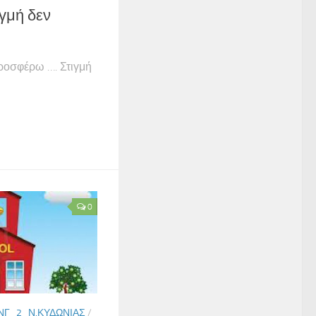
γμή δεν
ροσφέρω …. Στιγμή
0
ΝΓ_2_Ν.ΚΥΔΩΝΊΑΣ
/