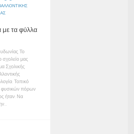
ΒΑΛΛΟΝΤΙΚΉΣ
ΊΑΣ
ά με τα φύλλα
Κυδωνίας Το
ο σχολείο μας
μα Σχολικής
λλοντικής
λογία: Τοπικό
η φυσικών πόρων
ος ήταν: Να
ν...