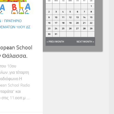
Su
Mo
Tu
We
Th
Fr
Sa
1
2
3
4
5
6
7
8
9
10
11
12
13
14
15
Ν
/
ΠΡΑΤΉΡΙΟ
16
17
18
19
20
21
22
ΘΕΜΆΤΩΝ 10ΟΥ ΔΣ
23
24
25
26
27
28
29
30
31
« PREV MONTH
NEXT MONTH »
opean School
ην Θάλασσα.
 του 10ου
ίων ,για τέταρτη
ραδιόφωνο.Η
ean School Radio
σταράτα” και
τις 11.οοπ.μ ....