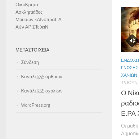
ΟικόΚρητο
Ασκληπιάδες
Μουσών κΑΙνοπραΓίΑ
Αιέν ΑΡιΣΤεύειΝ
ΜΕΤΑΣΤΟΙΧΕΊΑ
ΕΝΔΟΧΏ
Σύνδεση
ΓΝΏΣΗΣ 
ΧΑΝΊΩΝ
Κανάλι
RSS
άρθρων
13 ΙΟΥΝ,
Κανάλι
RSS
σχολίων
Ο Νίκ
ραδιο
WordPress.org
Ε.ΡΑ 
Οι μαθη
Δημοτικ