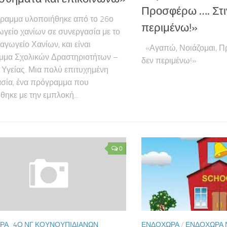
Προσφέρω …. Στι
ραμμα υλοποιήθηκε από το 26ο
περιμένω!»
γείο χανίων σε συνεργασία με το
αγωγείο Χανίων, και είναι
«Αγαπώ, Νοιάζομαι, Π
μμα Σχολικών Δραστηριοτήτων –
δεν περιμένω!»
Υγείας. Μια πολύ επιτυχημένη
σία, ένα πρόγραμμα που
θηκε με την εμπλοκή...
0
ΡΑ_4Ο ΝΓ ΚΟΥΝΟΥΠΙΔΙΑΝΏΝ
ΕΝΔΟΧΏΡΑ
/
ΕΝΔΟΧΏΡΑ 