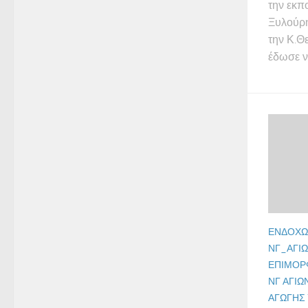
την εκπ
Ξυλούρη
την Κ.Θ
έδωσε ν
ΕΝΔΟΧΏ
ΝΓ_ΑΓΊ
ΕΠΙΜΌΡ
ΝΓ ΑΓΊΩ
ΑΓΩΓΉΣ 