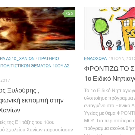
0
ΡΑ ΔΣ10_ΧΑΝΊΩΝ
/
ΠΡΑΤΉΡΙΟ
ΕΝΔΟΧΏΡΑ
13 ΙΟΥΝ, 201
ΠΟΛΙΤΙΣΤΙΚΏΝ ΘΕΜΆΤΩΝ 10ΟΥ ΔΣ
ΦΡΟΝΤΙΖΩ ΤΟ Σ
1ο Ειδικό Νηπια
 2017
ος Ξυλούρης ,
Το 1ο Ειδικό Νηπιαγωγ
υλοποίησε πρόγραμμα 
φωνική εκπομπή στην
ενταγμένο στο Εθνικό 
Χανίων
Υγείας με θέμα ΦΡΟΝ
ΜΟΥ. Για περισσότερα σ
τές της Ε1 τάξης του 10ου
πρόγραμμα ακολουθήστ
ού Σχολείου Χανίων παρουσίασαν