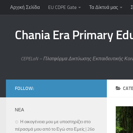
Αρχική Σελίδα
EU CDPE Gate
Τα Δίκτυά μας
Chania Era Primary Ed
CEPELoN – Πλατφόρμα Δικτύωσης Εκπαιδευτικής Κοι
FOLLOW:
CAT
ΝΕΑ
Η οικογένεια μου με υποστηρίζει στο
πέρασμά μου από το Εγώ στο Εμείς | 26ο