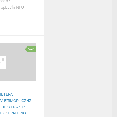
/open?
OGpEcVlmNFU
0
ΜΈΤΕΡΑ
ΡΑ ΕΠΙΜΌΡΦΩΣΗΣ
ΤΉΡΙΟ ΓΝΏΣΗΣ
ΓΉΣ
/
ΠΡΑΤΉΡΙΟ