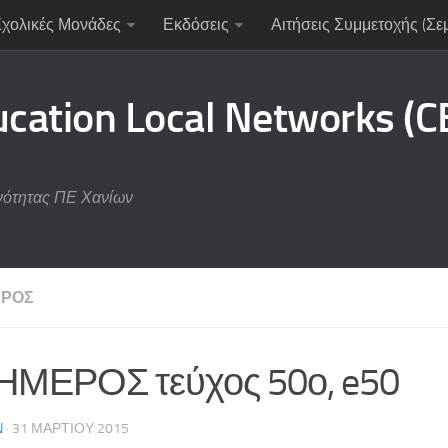
Σχολικές Μονάδες
Εκδόσεις
Αιτήσεις Συμμετοχής (Σε
ucation Local Networks (
νότητας ΠΕ Χανίων
ΡΟΣ
ΜΕΡΟΣ τεύχος 50ο, e50
N
· 31 ΜΑΡΤΊΟΥ 2015