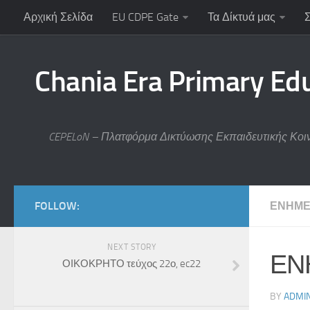
Αρχική Σελίδα
EU CDPE Gate
Τα Δίκτυά μας
Chania Era Primary Ed
CEPELoN – Πλατφόρμα Δικτύωσης Εκπαιδευτικής Κοι
FOLLOW:
ΕΝΗΜΕ
NEXT STORY
ΕΝΗ
ΟΙΚΟΚΡΗΤΟ τεύχος 22ο, ec22
BY
ADMI