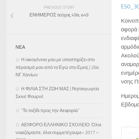
E50_30
PREVIOUS STORY
ΕΝΗΜΕΡΟΣ τεύχος 49ο, e49
Κοινοπ
αφορά Ε
ενδιαφ
αρμόδι
ΝΕΑ
Ακολού
Η οικογένεια μου με υποστηρίζει στο
αναμορφ
πέρασμά μου από το Εγώ στο Εμείς | 26ο
ενημέρ
ΝΓ Χανίων
νσης Π
Η ΦΙΛΙΑ ΣΤΗ ΖΩΗ ΜΑΣ | Νηπιαγωγείο
Ημερομ
Σκινέ Φουρνέ
Εβδομα
“Το ταξίδι προς την Αειφορία”
ΑΕΙΦΟΡΟ ΕΛΛΗΝΙΚΟ ΣΧΟΛΕΙΟ: Όλοι
νοιαζόμαστε, όλοι συμμετέχουμε» 2017 –