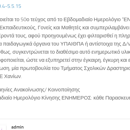
.4-5.5.15
οιείται το 50ο τεύχος από το Εβδομαδιαίο Ημερολόγιο
κπαιδευτικούς, Γονείς και Μαθητές και συμπεριλαμβάνει ό
έροντά τους, αφού προηγουμένως έχει φιλταρισθεί η πλη
α παιδαγωγικά όργανα του ΥΠΑΙΘΠΑ ή αντίστοιχα της Δ/
θως, συγκεντρώνεται το διαθέσιμο αυτό ενημερωτικό υλικ
οποιείται, ώστε να εξυπηρετεί στην έγκαιρη, έγκυρη και
ωση, μία πρωτοβουλία του Τμήματος Σχολικών Δραστηριο
Ε Χανίων.
ηνίες Ανακοίνωσης/ Κοινοποίησης
διαίο Ημερολόγιο Κίνησης ΕΝΗΜΕΡΟΣ: κάθε Παρασκευή
admin