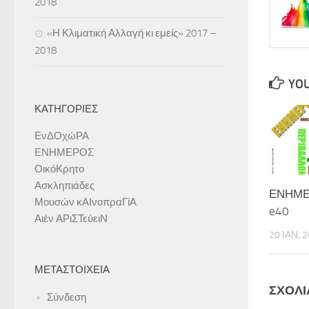
2018
«Η Κλιματική Αλλαγή κι εμείς» 2017 –
2018
YOU
ΚΑΤΗΓΟΡΊΕΣ
ΕνΔΟχώΡΑ
ΕΝΗΜΕΡΟΣ
ΟικόΚρητο
Ασκληπιάδες
ΕΝΗΜΕΡ
Μουσών κΑΙνοπραΓίΑ
e40
Αιέν ΑΡιΣΤεύειΝ
20 ΙΑΝ, 
ΜΕΤΑΣΤΟΙΧΕΊΑ
ΣΧΟΛΙ
Σύνδεση