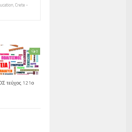
ucation, Crete -
0
 τεύχος 121ο
7