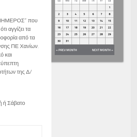
Su
Mo
Tu
We
Th
Fr
Sa
1
2
3
4
5
6
7
8
 “ΕΝΗΜΕΡΟΣ” που
9
10
11
12
13
14
15
τι αγγίζει τα
16
17
18
19
20
21
22
23
24
25
26
27
28
29
ροφορία από τα
30
31
νσης ΠΕ Χανίων.
« PREV MONTH
NEXT MONTH »
ό και
 εύπεπτη
τήτων της Δ/
 ή Σάβατο