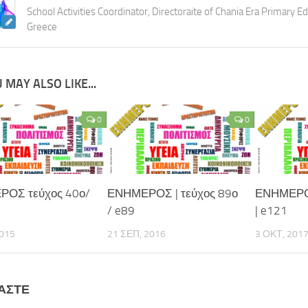
School Activities Coordinator, Directoraite of Chania Era Primary Ed
Greece
 MAY ALSO LIKE...
0
0
ΟΣ τεύχος 40ο/
ΕΝΗΜΕΡΟΣ | τεύχος 89ο
ΕΝΗΜΕΡΟΣ
/ e89
| e121
2015
21 ΣΕΠ, 2016
3 ΟΚΤ, 201
ΆΣΤΕ