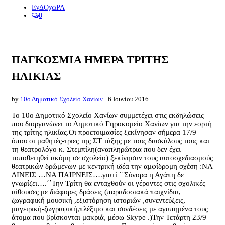
ΕνΔΟχώΡΑ
0
ΠΑΓΚΟΣΜΙΑ ΗΜΕΡΑ ΤΡΙΤΗΣ
ΗΛΙΚΙΑΣ
by
10ο Δημοτικό Σχολείο Χανίων
· 6 Ιουνίου 2016
Το 10ο Δημοτικό Σχολείο Χανίων συμμετέχει στις εκδηλώσεις
που διοργανώνει το Δημοτικό Γηροκομείο Χανίων για την εορτή
της τρίτης ηλικίας.Οι προετοιμασίες ξεκίνησαν σήμερα 17/9
όπου οι μαθητές-τριες της ΣΤ τάξης με τους δασκάλους τους και
τη θεατρολόγο κ. Στεμπίλη(αναπληρώτρια που δεν έχει
τοποθετηθεί ακόμη σε σχολείο) ξεκίνησαν τους αυτοσχεδιασμούς
θεατρικών δρώμενων με κεντρική ιδέα την αμφίδρομη σχέση :ΝΑ
ΔΙΝΕΙΣ …ΝΑ ΠΑΙΡΝΕΙΣ….γιατί ΄΄Σύνορα η Αγάπη δε
γνωρίζει….΄΄Την Τρίτη θα ενταχθούν οι γέροντες στις σχολικές
αίθουσες με διάφορες δράσεις (παραδοσιακά παιχνίδια,
ζωγραφική μουσική ,εξιστόρηση ιστοριών ,συνεντεύξεις,
μαγειρική-ζωγραφική,πλέξιμο και συνδέσεις με αγαπημένα τους
άτομα που βρίσκονται μακριά, μέσω Skype .)Την Τετάρτη 23/9