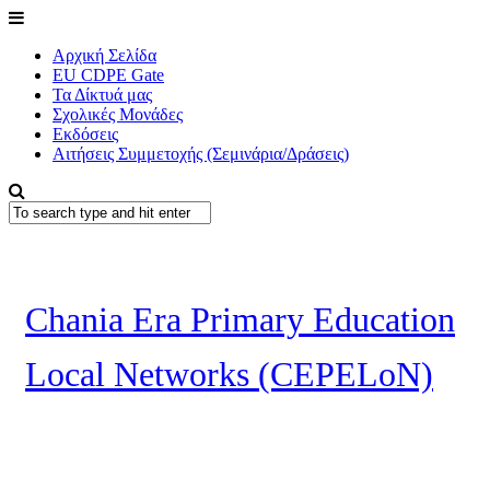
Αρχική Σελίδα
EU CDPE Gate
Τα Δίκτυά μας
Σχολικές Μονάδες
Εκδόσεις
Αιτήσεις Συμμετοχής (Σεμινάρια/Δράσεις)
Chania Era Primary Education
Local Networks (CEPELoN)