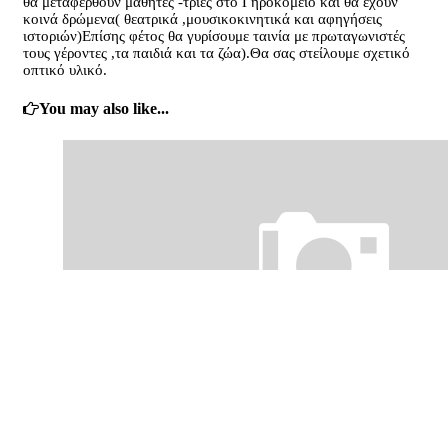
θα μεταφερθούν μαθητές -τριες στο Γηροκομείο και θα έχουν
κοινά δρώμενα( θεατρικά ,μουσικοκινητικά και αφηγήσεις
ιστοριών)Επίσης φέτος θα γυρίσουμε ταινία με πρωταγωνιστές
τους γέροντες ,τα παιδιά και τα ζώα).Θα σας στείλουμε σχετικό
οπτικό υλικό.
You may also like...
0
Δημιουργώντας έναν