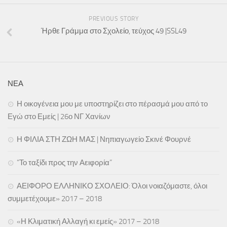
Εκδόσεις
PREVIOUS STORY
Ήρθε Γράμμα στο Σχολείο, τεύχος 49 |SSL49
Ήρθε Γράμμα στο Σχολείο
Ασκληπιάδες
Asclipiada Magazine Vol.1
Asclipiada Magazine Vol. 2
ΝΕΑ
Asclipiada Magazine Vol. 3
Η οικογένεια μου με υποστηρίζει στο πέρασμά μου από το
ΕΝΗΜΕΡΟΣ
Εγώ στο Εμείς | 26ο ΝΓ Χανίων
ΟικόΚρητο
Η ΦΙΛΙΑ ΣΤΗ ΖΩΗ ΜΑΣ | Νηπιαγωγείο Σκινέ Φουρνέ
Αιτήσεις Συμμετοχής (Σεμινάρια/Δράσεις)
“Το ταξίδι προς την Αειφορία”
25.05.18 | Υποβολή Φόρμας Ολοκλήρωσης Προγράμματος Σχολ/
κών Δρ/των
ΑΕΙΦΟΡΟ ΕΛΛΗΝΙΚΟ ΣΧΟΛΕΙΟ: Όλοι νοιαζόμαστε, όλοι
Ενημέρωση ΥΣΔ ΠΕ Χανίων για συμμετοχή σας σε Δράσεις/
συμμετέχουμε» 2017 – 2018
Προγράμματα ΚΠΕ, etwinning, ΜΚΟ κτλ
«Η Κλιματική Αλλαγή κι εμείς» 2017 – 2018
Προεγγραφή στο Εθνικό Δίκτυο Αγωγής Υγείας