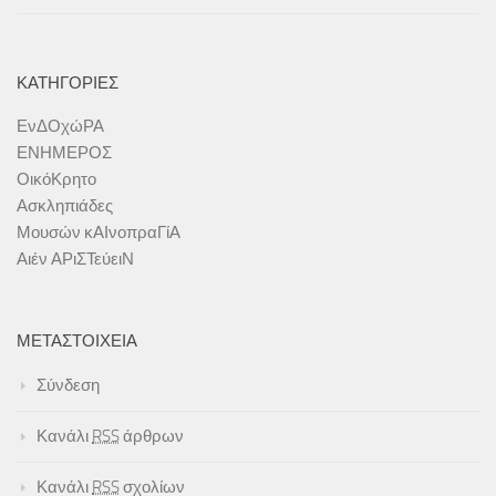
ΚΑΤΗΓΟΡΊΕΣ
ΕνΔΟχώΡΑ
ΕΝΗΜΕΡΟΣ
ΟικόΚρητο
Ασκληπιάδες
Μουσών κΑΙνοπραΓίΑ
Αιέν ΑΡιΣΤεύειΝ
ΜΕΤΑΣΤΟΙΧΕΊΑ
Σύνδεση
Κανάλι
RSS
άρθρων
Κανάλι
RSS
σχολίων