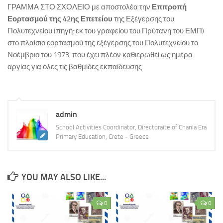
ΓΡΑΜΜΑ ΣΤΟ ΣΧΟΛΕΙΟ με αποστολέα την
Επιτροπή
ΚΕ.ΣΥ.Π. Χανίων
Εορτασμού της 42ης Επετείου
της Εξέγερσης του
ΓΡΑ.Σ.Ε.Π. Κολυμβαρίου
Πολυτεχνείου (πηγή: εκ του γραφείου του Πρύτανη του ΕΜΠ)
στο πλαίσιο εορτασμού της εξέγερσης του Πολυτεχνείου το
Εθνικό Δίκτυο Αγωγής Υγείας ΜΑΘΑΙΝΩ ΓΙΑ ΤΗ ΖΩΗ
Νοέμβριο του 1973, που έχει πλέον καθιερωθεί ως ημέρα
Επιληψία/ Πρώτες Βοήθειες στο Σχολείο
αργίας για όλες τις βαθμίδες εκπαίδευσης.
Δημοτική Βιβλιοθήκη Χανίων
Πολυθεματικό Δίκτυο Περιβαλλοντικής Αγωγής
Προστασία από Υψηλή Ατμοσφαιρική Ρύπανση
admin
ΚΠΕ Βάμου
School Activities Coordinator, Directoraite of Chania Era
Primary Education, Crete - Greece
ΚΠΕ Ανωγείων
ΚΠΕ Αρχανών
ΚΠΕ Ιεράπετρας
YOU MAY ALSO LIKE...
Μεσογειακό Αγρονομικό Ινστιτούτο Χανίων
0
0
Μουσείο Φυσικής Ιστορίας Κρήτης