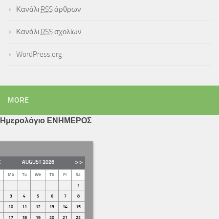
Κανάλι
RSS
άρθρων
Κανάλι
RSS
σχολίων
WordPress.org
MORE
Ημερολόγιο ΕΝΗΜΕΡΟΣ
AUGUST
2026
Mo
Tu
We
Th
Fr
Sa
1
3
4
5
6
7
8
10
11
12
13
14
15
17
18
19
20
21
22