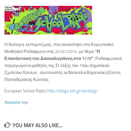
ΚΕ.ΣΥ.Π. Χανίων
ΓΡΑ.Σ.Ε.Π. Κολυμβαρίου
Εθνικό Δίκτυο Αγωγής Υγείας ΜΑΘΑΙΝΩ ΓΙΑ ΤΗ ΖΩΗ
Επιληψία/ Πρώτες Βοήθειες στο Σχολείο
Η δεύτερη εκπομπή μας ,που ακούστηκε στο Ευρωπαϊκό
Δημοτική Βιβλιοθήκη Χανίων
Μαθητικό Ραδιόφωνο στις 24/01/2014 με θέμα
“Η
Πολυθεματικό Δίκτυο Περιβαλλοντικής Αγωγής
Επανάσταση του Δασκαλογιάννη στα 1770″.
Ραδιοφωνικοί
Προστασία από Υψηλή Ατμοσφαιρική Ρύπανση
παραγωγοί οι μαθητές της Στ τάξης του 10ου Δημοτικού
Σχολείου Χανίων , συντονιστές οι δάσκαλοι Βορεινάκη Ελένη,
ΚΠΕ Βάμου
Παπαδεράκης Κώστας
ΚΠΕ Ανωγείων
European School Radio
http://blogs.sch.gr/esrblog/
ΚΠΕ Αρχανών
Ακούστε την
ΚΠΕ Ιεράπετρας
Μεσογειακό Αγρονομικό Ινστιτούτο Χανίων
Μουσείο Φυσικής Ιστορίας Κρήτης
YOU MAY ALSO LIKE...