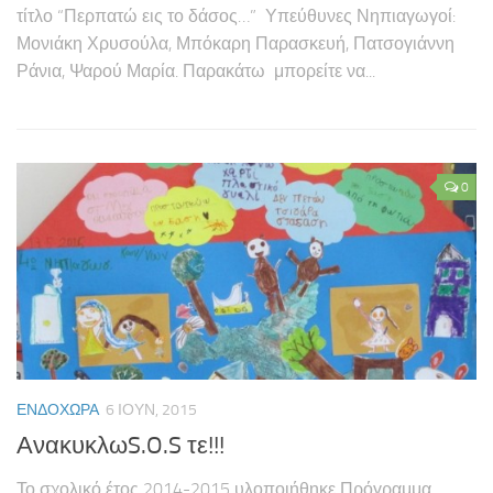
τίτλο “Περπατώ εις το δάσος…” Υπεύθυνες Νηπιαγωγοί:
Μονιάκη Χρυσούλα, Μπόκαρη Παρασκευή, Πατσογιάννη
Ράνια, Ψαρού Μαρία. Παρακάτω μπορείτε να...
0
ΕΝΔΟΧΏΡΑ
6 ΙΟΥΝ, 2015
ΑνακυκλωS.O.S τε!!!
Το σχολικό έτος 2014-2015 υλοποιήθηκε Πρόγραμμα