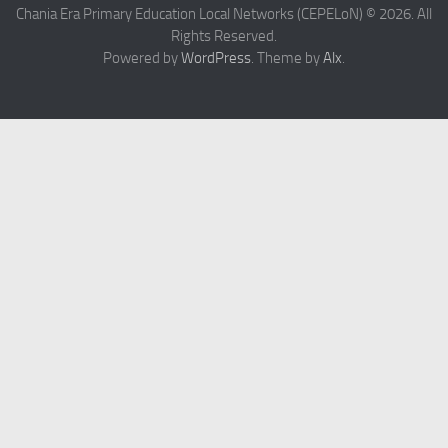
Chania Era Primary Education Local Networks (CEPELoN) © 2026. All
Rights Reserved.
Powered by
WordPress
. Theme by
Alx
.