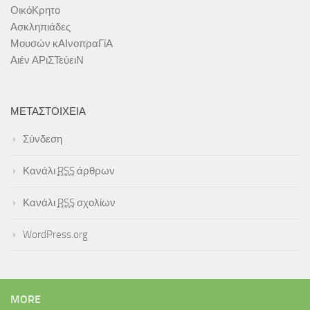
ΟικόΚρητο
Ασκληπιάδες
Μουσών κΑΙνοπραΓίΑ
Αιέν ΑΡιΣΤεύειΝ
ΜΕΤΑΣΤΟΙΧΕΊΑ
Σύνδεση
Κανάλι
RSS
άρθρων
Κανάλι
RSS
σχολίων
WordPress.org
MORE