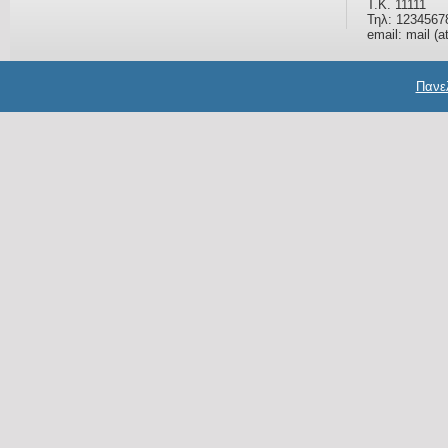
Τ.Κ. 11111
Τηλ: 1234567
email: mail (a
Πανελ