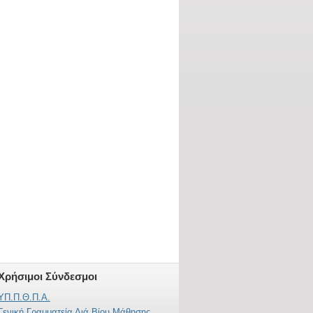
Χρήσιμοι Σύνδεσμοι
ΥΠ.Π.Θ.Π.Α.
Γενική Γραμματεία Διά Βίου Μάθησης