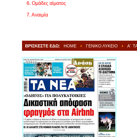
6.
Ομάδες αίματος
7. Αναιμία
ΒΡΊΣΚΕΣΤΕ ΕΔΏ:
HOME
ΓΕΝΙΚΌ ΛΎΚΕΙΟ
Α΄ Τ