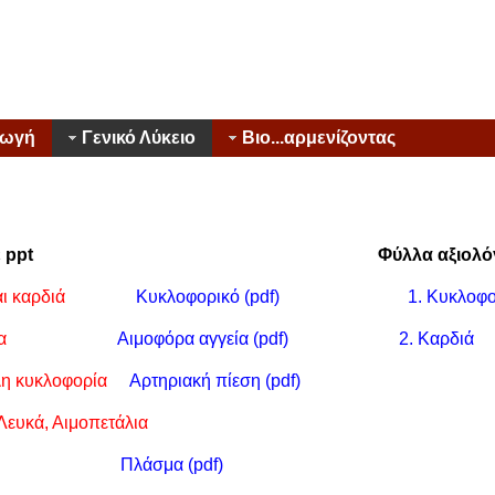
γωγή
Γενικό Λύκειο
Βιο...αρμενίζοντας
άσεις σε ppt Φύλλα αξιολόγη
ι καρδιά
Κυκλοφορικό (pdf)
1. Κυκλοφ
ία
Αιμοφόρα αγγεία (pdf)
2. Καρδιά
λη κυκλοφορία
Αρτηριακή πίεση (pdf)
Λευκά, Αιμοπετάλια
Πλάσμα (pdf)