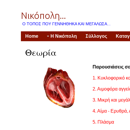
Νικόπολη...
Ο ΤΌΠΟΣ ΠΟΥ ΓΕΝΝΉΘΗΚΑ ΚΑΙ ΜΕΓΆΛΩΣΑ...
Home
Η Νικόπολη
Σύλλογος
Κατα
Θεωρία
Παρουσι
1. Κυκλοφορικό κα
2
. Αιμοφόρα αγγε
3.
Μικρή και μεγά
4.
Αίμα - Ερυθρά, 
5.
Πλάσμα