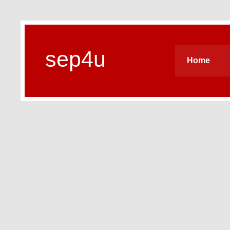
sep4u
Home