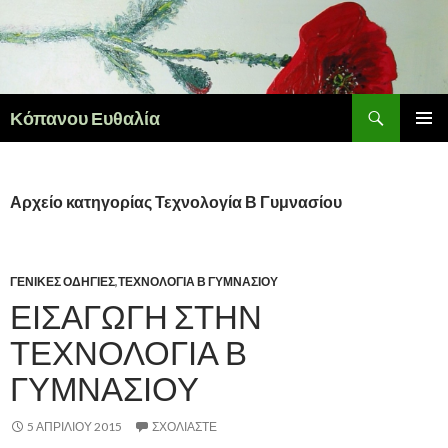
Αναζήτηση
Κόπανου Ευθαλία
ΜΕΤΆΒΑΣΗ ΣΕ ΠΕΡΙΕΧΌΜΕΝΟ
ΚΎΡΙΟ
ΜΕΝΟΎ
Αρχείο κατηγορίας Τεχνολογία Β Γυμνασίου
ΓΕΝΙΚΈΣ ΟΔΗΓΊΕΣ
,
ΤΕΧΝΟΛΟΓΊΑ Β ΓΥΜΝΑΣΊΟΥ
ΕΙΣΑΓΩΓΉ ΣΤΗΝ
ΤΕΧΝΟΛΟΓΊΑ Β
ΓΥΜΝΑΣΊΟΥ
5 ΑΠΡΙΛΊΟΥ 2015
ΣΧΟΛΙΆΣΤΕ