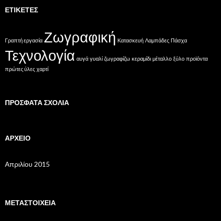
ΕΤΙΚΈΤΕΣ
Ζωγραφική
Γραπτή εργασία
Κατασκευή
Λαμπάδες
Πάσχα
Τεχνολογία
αυγά
γυαλί
ζωγραφίζω
κεραμίδι
μέταλλο
ξύλο
προϊόντα
πρώτες ύλες
χαρτί
ΠΡΌΣΦΑΤΑ ΣΧΌΛΙΑ
ΑΡΧΕΊΟ
Απριλίου 2015
ΜΕΤΑΣΤΟΙΧΕΊΑ