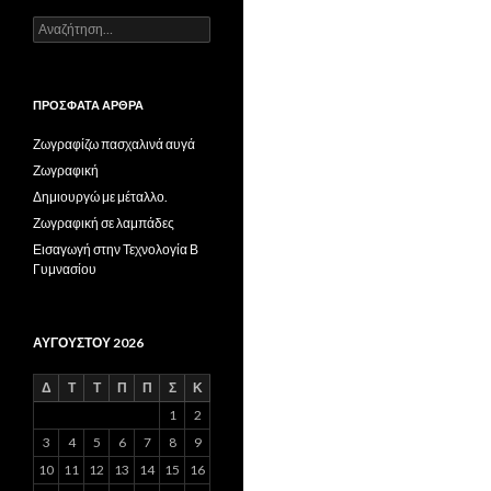
Αναζήτηση για:
ΠΡΌΣΦΑΤΑ ΆΡΘΡΑ
Ζωγραφίζω πασχαλινά αυγά
Ζωγραφική
Δημιουργώ με μέταλλο.
Ζωγραφική σε λαμπάδες
Εισαγωγή στην Τεχνολογία Β
Γυμνασίου
ΑΥΓΟΎΣΤΟΥ 2026
Δ
Τ
Τ
Π
Π
Σ
Κ
1
2
3
4
5
6
7
8
9
10
11
12
13
14
15
16