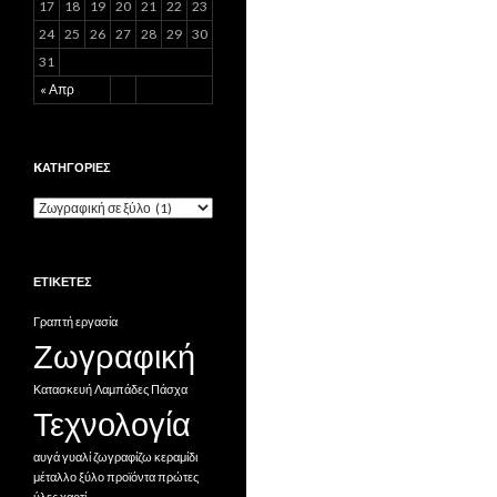
17
18
19
20
21
22
23
24
25
26
27
28
29
30
31
« Απρ
KΑΤΗΓΟΡΊΕΣ
Kατηγορίες
ΕΤΙΚΈΤΕΣ
Γραπτή εργασία
Ζωγραφική
Κατασκευή
Λαμπάδες
Πάσχα
Τεχνολογία
αυγά
γυαλί
ζωγραφίζω
κεραμίδι
μέταλλο
ξύλο
προϊόντα
πρώτες
ύλες
χαρτί