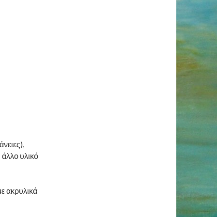
νειες),
ι άλλο υλικό
ε ακρυλικά