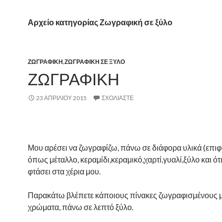
Αρχείο κατηγορίας Ζωγραφική σε ξύλο
ΖΩΓΡΑΦΙΚΉ
,
ΖΩΓΡΑΦΙΚΉ ΣΕ ΞΎΛΟ
ΖΩΓΡΑΦΙΚΉ
23 ΑΠΡΙΛΊΟΥ 2015
ΣΧΟΛΙΆΣΤΕ
Μου αρέσει να ζωγραφίζω, πάνω σε διάφορα υλικά (επιφά
όπως μέταλλο, κεραμίδι,κεραμικό,χαρτί,γυαλί,ξύλο και ότ
φτάσει στα χέρια μου.
Παρακάτω βλέπετε κάποιους πίνακες ζωγραφισμένους μ
χρώματα, πάνω σε λεπτό ξύλο.