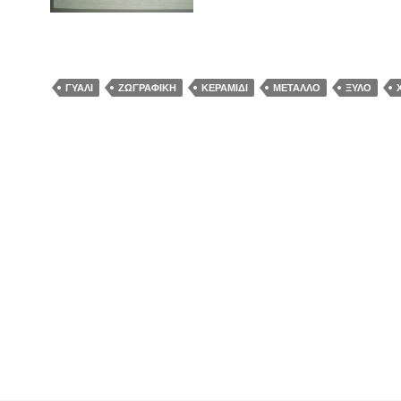
OLYMPUS DIGITAL CAMERA
ΓΥΑΛΊ
ΖΩΓΡΑΦΙΚΉ
ΚΕΡΑΜΊΔΙ
ΜΈΤΑΛΛΟ
ΞΎΛΟ