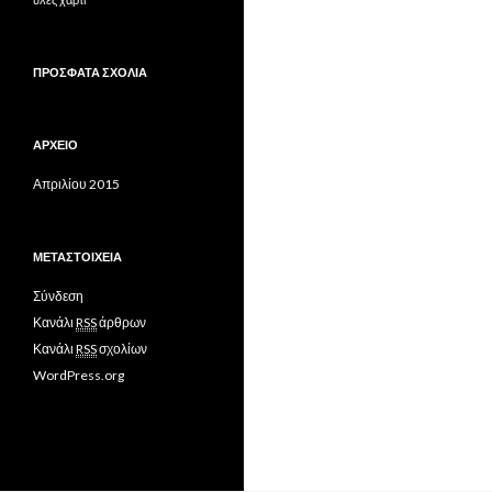
ΠΡΌΣΦΑΤΑ ΣΧΌΛΙΑ
ΑΡΧΕΊΟ
Απριλίου 2015
ΜΕΤΑΣΤΟΙΧΕΊΑ
Σύνδεση
Κανάλι
RSS
άρθρων
Κανάλι
RSS
σχολίων
WordPress.org