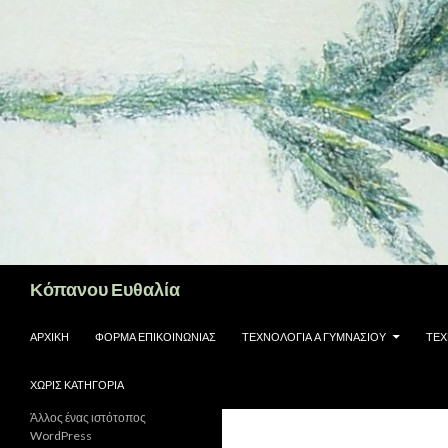
Αναζήτηση
Κόπανου Ευθαλία
ΜΕΤΆΒΑΣΗ ΣΕ ΠΕΡΙΕΧΌΜΕΝΟ
ΑΡΧΙΚΉ
ΦΌΡΜΑ ΕΠΙΚΟΙΝΩΝΊΑΣ
ΤΕΧΝΟΛΟΓΊΑ Α ΓΥΜΝΑΣΊΟΥ
ΤΕΧ
ΧΩΡΊΣ ΚΑΤΗΓΟΡΊΑ
Άλλος ένας ιστότοπος
WordPress