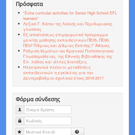
Πρόσφατα
"Εxtra curricular activities for Senior High School EFL
learners"
Λεξικό Γ. Κάτου της Λαϊκής και Περιθωριακής
γλώσσας
Εξ αποστάσεως επιμορφωτικό πρόγραμμα
μεικτής μάθησης εκπαιδευτικών ΠΕ05, ΠΕ06,
ΠΕ07 Π/θμιας και Δ/θμιας Εκπ/σης Γ΄Αθήνας
Ρύθμιση θεμάτων του Κρατικού Πιστοποιητικού
Γλωσσομάθειας, της Εθνικής Βιβλιοθήκης της
Ελ- λάδας και άλλες διατάξεις
Ηλεκτρονικά πλέον οι μεταθέσεις
εκπαιδευτικών: η εγκύκλιος για την
Δευτεροβάθμια σχολικού έτους 2016-2017
Φόρμα σύνδεσης
Όνομα Χρήστη
Κωδικός
Μυστικό Κλειδί