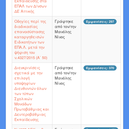
Εκπαίδευσης στα
ΕΠΑΛ των Δ/νσων
ΔΕ Αττικής
Οδηγίες περί της
Γράφτηκε
Εμφανίσεις: 297
διαδικασίας
από τον/την
επανασύστασης
Μανόλης
καταργηθεισών
Νίνος
Ειδικοτήτων των
ΕΠΑ.Λ. μετά την
ψήφιση του
ν.4327/2015 (Α΄ 50)
Διευκρινίσεις
Γράφτηκε
Εμφανίσεις: 370
σχετικά με την
από τον/την
επιλογή
Μανόλης
υποψηφίων
Νίνος
Διευθυντών όλων
των τύπων
Σχολικών
Μονάδων
Πρωτοβάθμιας και
Δευτεροβάθμιας
Εκπαίδευσης