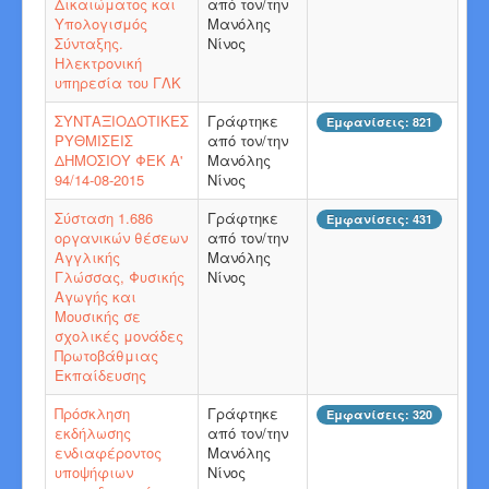
Δικαιώματος και
από τον/την
Υπολογισμός
Μανόλης
Σύνταξης.
Νίνος
Ηλεκτρονική
υπηρεσία του ΓΛΚ
ΣΥΝΤΑΞΙΟΔΟΤΙΚΕΣ
Γράφτηκε
Εμφανίσεις: 821
ΡΥΘΜΙΣΕΙΣ
από τον/την
ΔΗΜΟΣΙΟΥ ΦΕΚ Α'
Μανόλης
94/14-08-2015
Νίνος
Σύσταση 1.686
Γράφτηκε
Εμφανίσεις: 431
οργανικών θέσεων
από τον/την
Αγγλικής
Μανόλης
Γλώσσας, Φυσικής
Νίνος
Αγωγής και
Μουσικής σε
σχολικές μονάδες
Πρωτοβάθμιας
Εκπαίδευσης
Πρόσκληση
Γράφτηκε
Εμφανίσεις: 320
εκδήλωσης
από τον/την
ενδιαφέροντος
Μανόλης
υποψήφιων
Νίνος