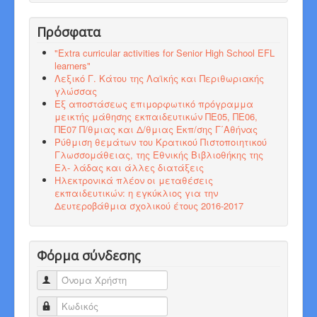
Πρόσφατα
"Εxtra curricular activities for Senior High School EFL
learners"
Λεξικό Γ. Κάτου της Λαϊκής και Περιθωριακής
γλώσσας
Εξ αποστάσεως επιμορφωτικό πρόγραμμα
μεικτής μάθησης εκπαιδευτικών ΠΕ05, ΠΕ06,
ΠΕ07 Π/θμιας και Δ/θμιας Εκπ/σης Γ΄Αθήνας
Ρύθμιση θεμάτων του Κρατικού Πιστοποιητικού
Γλωσσομάθειας, της Εθνικής Βιβλιοθήκης της
Ελ- λάδας και άλλες διατάξεις
Ηλεκτρονικά πλέον οι μεταθέσεις
εκπαιδευτικών: η εγκύκλιος για την
Δευτεροβάθμια σχολικού έτους 2016-2017
Φόρμα σύνδεσης
Όνομα Χρήστη
Κωδικός