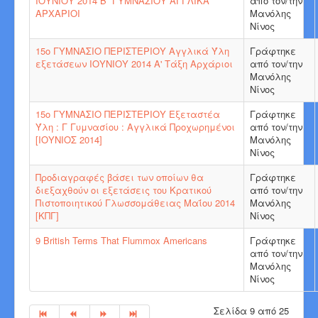
ΙΟΥΝΙΟΥ 2014 Β΄ ΓΥΜΝΑΣΙΟΥ ΑΓΓΛΙΚΑ
από τον/την
ΑΡΧΑΡΙΟΙ
Μανόλης
Νίνος
15ο ΓΥΜΝΑΣΙΟ ΠΕΡΙΣΤΕΡΙΟΥ Αγγλικά Ύλη
Γράφτηκε
εξετάσεων ΙΟΥΝΙΟΥ 2014 Α' Τάξη Αρχάριοι
από τον/την
Μανόλης
Νίνος
15ο ΓΥΜΝΑΣΙΟ ΠΕΡΙΣΤΕΡΙΟΥ Εξεταστέα
Γράφτηκε
Ύλη : Γ Γυμνασίου : Αγγλικά Προχωρημένοι
από τον/την
[ΙΟΥΝΙΟΣ 2014]
Μανόλης
Νίνος
Προδιαγραφές βάσει των οποίων θα
Γράφτηκε
διεξαχθούν οι εξετάσεις του Κρατικού
από τον/την
Πιστοποιητικού Γλωσσομάθειας Μαΐου 2014
Μανόλης
[ΚΠΓ]
Νίνος
9 British Terms That Flummox Americans
Γράφτηκε
από τον/την
Μανόλης
Νίνος
Σελίδα 9 από 25