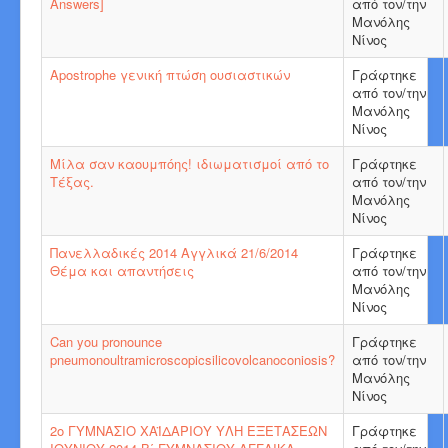
Answers]
από τον/την
Μανόλης
Νίνος
Apostrophe γενική πτώση ουσιαστικών
Γράφτηκε
από τον/την
Μανόλης
Νίνος
Μίλα σαν καουμπόης! ιδιωματισμοί από το
Γράφτηκε
Τέξας.
από τον/την
Μανόλης
Νίνος
Πανελλαδικές 2014 Αγγλικά 21/6/2014
Γράφτηκε
Θέμα και απαντήσεις
από τον/την
Μανόλης
Νίνος
Can you pronounce
Γράφτηκε
pneumonoultramicroscopicsilicovolcanoconiosis?
από τον/την
Μανόλης
Νίνος
2ο ΓΥΜΝΑΣΙΟ ΧΑΪΔΑΡΙΟΥ ΥΛΗ ΕΞΕΤΑΣΕΩΝ
Γράφτηκε