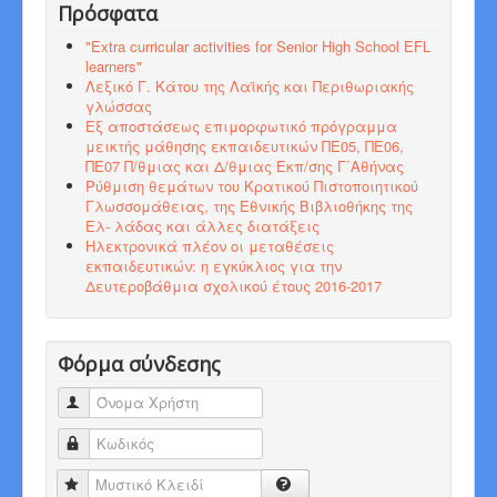
Πρόσφατα
"Εxtra curricular activities for Senior High School EFL
learners"
Λεξικό Γ. Κάτου της Λαϊκής και Περιθωριακής
γλώσσας
Εξ αποστάσεως επιμορφωτικό πρόγραμμα
μεικτής μάθησης εκπαιδευτικών ΠΕ05, ΠΕ06,
ΠΕ07 Π/θμιας και Δ/θμιας Εκπ/σης Γ΄Αθήνας
Ρύθμιση θεμάτων του Κρατικού Πιστοποιητικού
Γλωσσομάθειας, της Εθνικής Βιβλιοθήκης της
Ελ- λάδας και άλλες διατάξεις
Ηλεκτρονικά πλέον οι μεταθέσεις
εκπαιδευτικών: η εγκύκλιος για την
Δευτεροβάθμια σχολικού έτους 2016-2017
Φόρμα σύνδεσης
Όνομα Χρήστη
Κωδικός
Μυστικό Κλειδί