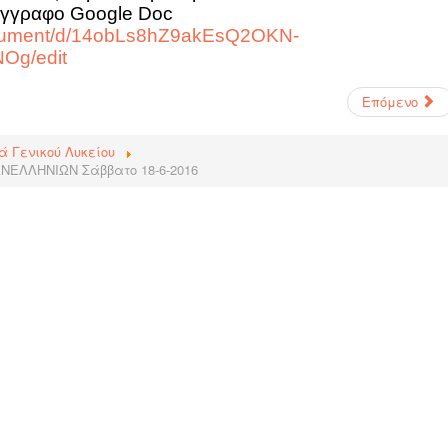
 έγγραφο Google Doc
document/d/14obLs8hZ9akEsQ2OKN-
Og/edit
Επόμενο
ά Γενικού Λυκείου
ΕΛΛΗΝΙΩΝ Σάββατο 18-6-2016