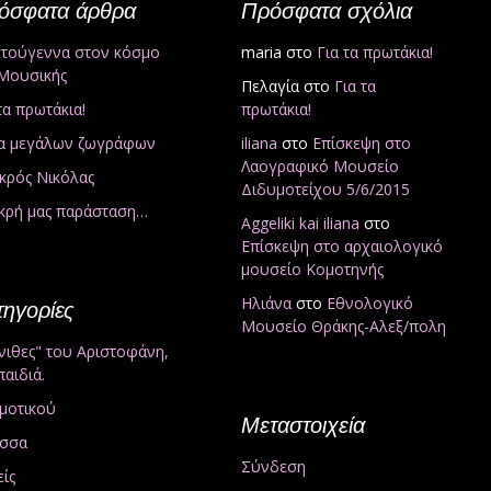
όσφατα άρθρα
Πρόσφατα σχόλια
στούγεννα στον κόσμο
maria
στο
Για τα πρωτάκια!
 Μουσικής
Πελαγία
στο
Για τα
τα πρωτάκια!
πρωτάκια!
α μεγάλων ζωγράφων
iliana
στο
Επίσκεψη στο
Λαογραφικό Μουσείο
ικρός Νικόλας
Διδυμοτείχου 5/6/2015
ικρή μας παράσταση…
Aggeliki kai iliana
στο
Επίσκεψη στο αρχαιολογικό
μουσείο Κομοτηνής
Ηλιάνα
στο
Εθνολογικό
τηγορίες
Μουσείο Θράκης-Αλεξ/πολη
νιθες" του Αριστοφάνη,
παιδιά.
ημοτικού
Μεταστοιχεία
σσα
Σύνδεση
ίς