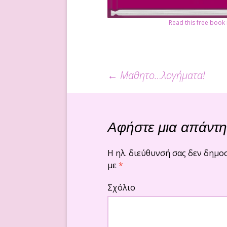
Read this free boo
←
Μαθητο…λογήματα!
Πλοήγηση άρθ
Αφήστε μια απάντ
Η ηλ. διεύθυνσή σας δεν δημοσ
με
*
Σχόλιο