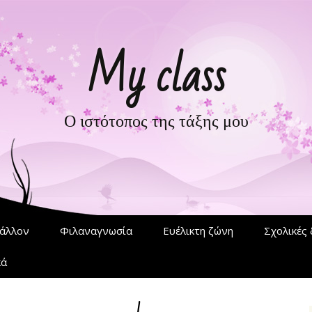
My class
Ο ιστότοπος της τάξης μου
άλλον
Φιλαναγνωσία
Ευέλικτη ζώνη
Σχολικές 
κά
ες» του
άνη, για