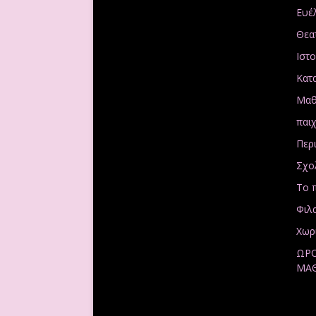
Ευέ
Θεα
Ιστο
Κατ
Μαθ
παιχ
Περ
Σχο
Το 
Φιλ
Χωρ
ΩΡ
ΜΑ