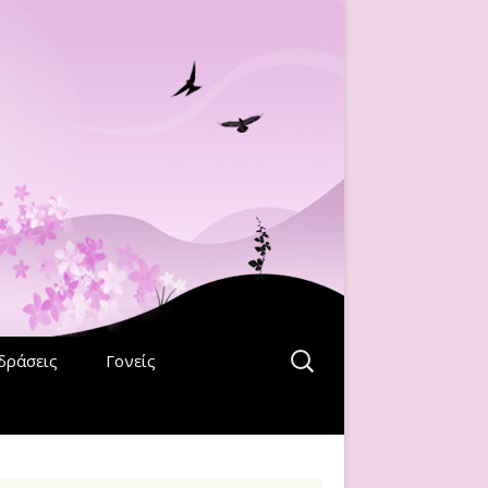
Αναζήτηση
δράσεις
Γονείς
για: