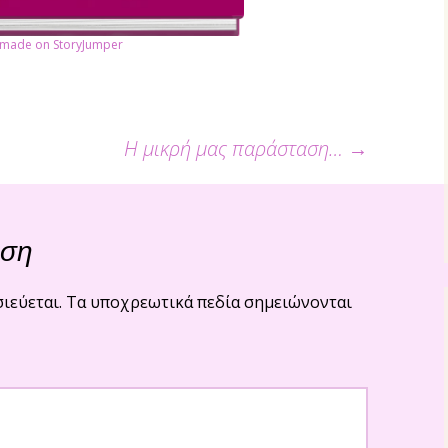
k made on StoryJumper
Η μικρή μας παράσταση…
→
ρων
ηση
ιεύεται.
Τα υποχρεωτικά πεδία σημειώνονται