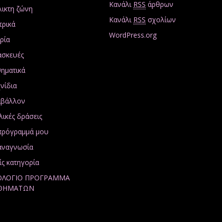
Κανάλι
RSS
άρθρων
λικτη ζώνη
Κανάλι
RSS
σχολίων
τρικά
WordPress.org
ρία
ασκευές
ηματικά
νίδια
ιβάλλον
λικές δράσεις
πρόγραμμά μου
αναγνωσία
ίς κατηγορία
ΟΛΟΓΙΟ ΠΡΟΓΡΑΜΜΑ
ΘΗΜΑΤΩΝ