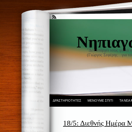
Νηπιαγ
"Δεν υπάρχει ίσως γωνιά 
(Γιώργος Σεφέρης…για το
ΔΡΑΣΤΗΡΙΌΤΗΤΕΣ
ΜΈΝΟΥΜΕ ΣΠΊΤΙ
ΤΑ ΝΈΑ
18/5: Διεθνής Ημέρα 