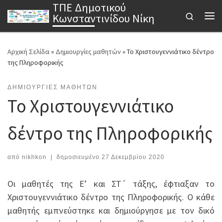
ΤΠΕ Δημοτικού
Μετάβαση στο περιεχόμενο
Search
Κωνσταντινίδου Νίκη
Μεν
Αρχική Σελίδα
»
Δημιουργίες μαθητών
»
Το Χριστουγεννιάτικο δέντρο
της Πληροφορικής
ΔΗΜΙΟΥΡΓΊΕΣ ΜΑΘΗΤΏΝ
Το Χριστουγεννιάτικο
δέντρο της Πληροφορικής
από
nikhkon
|
δημοσιευμένο
27 Δεκεμβρίου 2020
Οι μαθητές της Ε’ και ΣΤ΄ τάξης, έφτιαξαν το
Χριστουγεννιάτικο δέντρο της Πληροφορικής. Ο κάθε
μαθητής εμπνεύστηκε και δημιούργησε με τον δικό