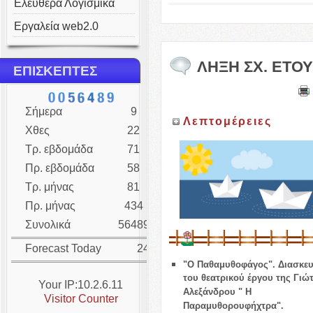
Ελεύθερα Λογισμικά
Εργαλεία web2.0
ΛΗΞΗ ΣΧ. ΕΤΟΥ
ΕΠΙΣΚΕΠΤΕΣ
Σήμερα
9
Λεπτομέρειες
Χθες
22
Τρ. εβδομάδα
71
Πρ. εβδομάδα
58
Τρ. μήνας
81
Πρ. μήνας
434
Συνολικά
56489
Forecast Today
24
"
Ο Παθαμυθοφάγος".
Διασκε
του θεατρικού έργου της Γιώ
Your IP:10.2.6.11
Αλεξάνδρου " Η
Visitor Counter
Παραμυθορουφήχτρα