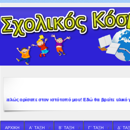
ώς ορίσατε στον ιστότοπό μου! Εδώ θα βρείτε υλικό για τη
ΑΡΧΙΚΗ
Α΄ ΤΑΞΗ
Β΄ ΤΑΞΗ
Γ΄ ΤΑΞΗ
Δ΄ ΤΑ