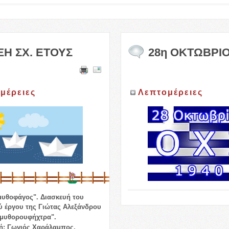
ΞΗ ΣΧ. ΕΤΟΥΣ
28η ΟΚΤΩΒΡΙ
μέρειες
Λεπτομέρειες
μυθοφάγος".
Διασκευή του
ύ έργου της Γιώτας Αλεξάνδρου
αραμυθορουφήχτρα".
: Γωγιός Χαράλαμπος.