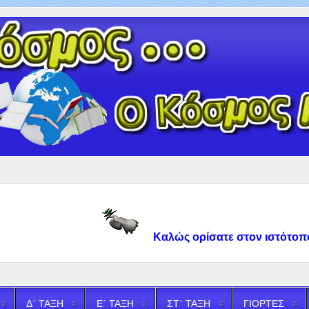
Καλώς ορίσατε στον ιστότοπό μου!
Δ΄ ΤΑΞΗ
Ε΄ ΤΑΞΗ
ΣΤ΄ ΤΑΞΗ
ΓΙΟΡΤΕΣ