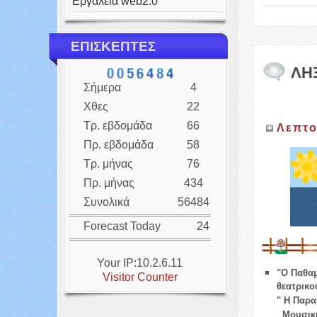
Εργαλεία web2.0
ΕΠΙΣΚΕΠΤΕΣ
ΛΗ
Σήμερα
4
Χθες
22
Τρ. εβδομάδα
66
Λεπτο
Πρ. εβδομάδα
58
Τρ. μήνας
76
Πρ. μήνας
434
Συνολικά
56484
Forecast Today
24
Your IP:10.2.6.11
"
Ο Παθα
Visitor Counter
θεατρικο
" Η Π
Μουσική