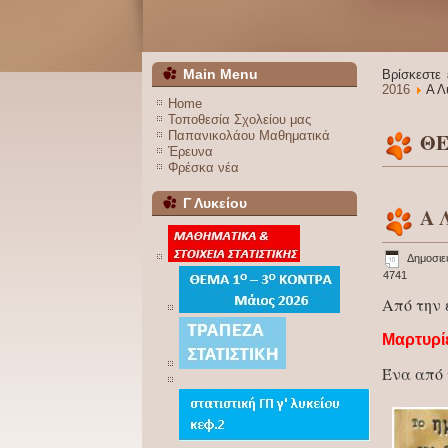
Main Menu
Βρίσκεστε
2016
Α Λ
Home
Τοποθεσία Σχολείου μας
Παπανικολάου Μαθηματικά
Θ
Έρευνα
Φρέσκα νέα
Γ Λυκείου
Α 
Δημοσιεύ
4741
Από την 
Μαρτυρί
Ένα από 