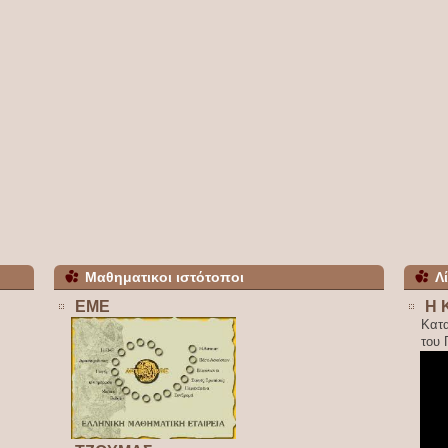
Μαθηματικοι ιστότοποι
Λ
ΕΜΕ
Η 
Κατ
του