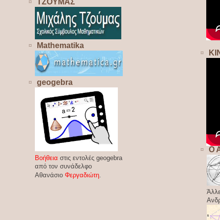
ΤΖΟΥΜΑΣ
Mathematika
ΚΙ
geogebra
Ο 
Βοήθεια
στις εντολές geogebra
από τον συνάδελφο
Αθανάσιο
Φεργαδιώτη
.
Άλλε
Ανδ