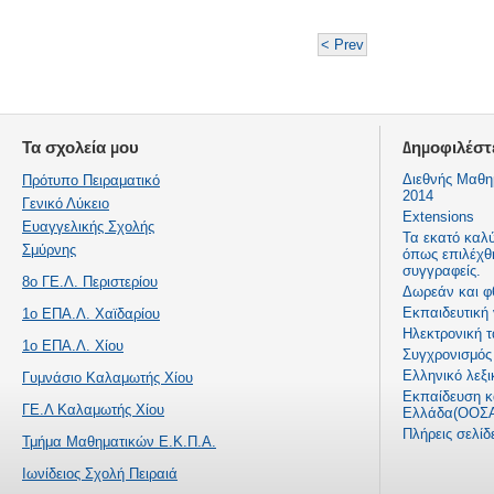
< Prev
Τα σχολεία μου
Δημοφιλέστ
Διεθνής Μαθη
Πρότυπο Πειραματικό
2014
Γενικό Λύκειο
Extensions
Ευαγγελικής Σχολής
Τα εκατό καλ
Σμύρνης
όπως επιλέχθ
συγγραφείς.
8ο ΓΕ.Λ. Περιστερίου
Δωρεάν και φ
Εκπαιδευτική
1ο ΕΠΑ.Λ. Χαϊδαρίου
Ηλεκτρονική τ
1ο ΕΠΑ.Λ. Χίου
Συγχρονισμός 
Ελληνικό λεξι
Γυμνάσιο Καλαμωτής Χίου
Εκπαίδευση κα
ΓΕ.Λ Καλαμωτής Χίου
Ελλάδα(ΟΟΣΑ
Πλήρεις σελί
Τμήμα Μαθηματικών Ε.Κ.Π.Α.
Ιωνίδειος Σχολή Πειραιά