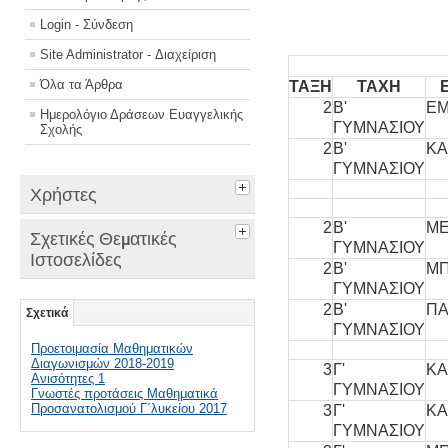
Login - Σύνδεση
Site Administrator - Διαχείριση
Όλα τα Άρθρα
ΤΑΞΗ
ΤΑΧΗ
2
Β'
Ε
Ημερολόγιο Δράσεων Ευαγγελικής
ΓΥΜΝΑΣΙΟΥ
Σχολής
2
Β'
Κ
ΓΥΜΝΑΣΙΟΥ
Χρήστες
2
Β'
Μ
Σχετικές Θεματικές
ΓΥΜΝΑΣΙΟΥ
Ιστοσελίδες
2
Β'
Μ
ΓΥΜΝΑΣΙΟΥ
2
Β'
Π
Σχετικά
ΓΥΜΝΑΣΙΟΥ
Προετοιμασία Μαθηματικών
Διαγωνισμών 2018-2019
3
Γ'
ΚΑ
Ανισότητες 1
ΓΥΜΝΑΣΙΟΥ
Γνωστές προτάσεις Μαθηματικά
Προσανατολισμού Γ΄λυκείου 2017
3
Γ'
Κ
ΓΥΜΝΑΣΙΟΥ